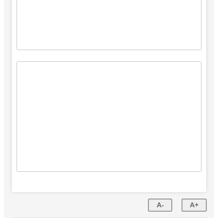
A-
A+