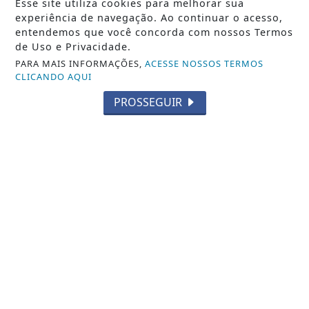
Esse site utiliza cookies para melhorar sua
experiência de navegação. Ao continuar o acesso,
Copa do Brasil: Palmeiras, Grêmio, Cruzeiro e Vasco
avançam - Confira resultados de...
entendemos que você concorda com nossos Termos
de Uso e Privacidade.
REDAÇÃO NOTÍCIA JÁ
- 06 DE AGO
PARA MAIS INFORMAÇÕES,
ACESSE NOSSOS TERMOS
CLICANDO AQUI
PROSSEGUIR
TODAS AS POSTAGENS
Não possui uma conta?
Você pode ler matérias exclusivas, anunciar
classificados e muito mais!
ASSINE AGORA