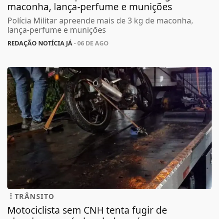
maconha, lança-perfume e munições
Polícia Militar apreende mais de 3 kg de maconha,
lança-perfume e munições
REDAÇÃO NOTÍCIA JÁ
- 06 DE AGO
TRÂNSITO
Motociclista sem CNH tenta fugir de