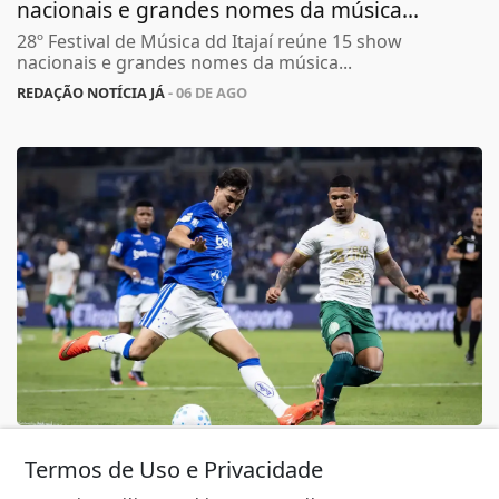
nacionais e grandes nomes da música...
28º Festival de Música dd Itajaí reúne 15 show
nacionais e grandes nomes da música...
REDAÇÃO NOTÍCIA JÁ
- 06 DE AGO
PLACAR!
Termos de Uso e Privacidade
Copa do Brasil: Palmeiras, Grêmio, Cruzeiro e
Vasco avançam - Confira resultados de...