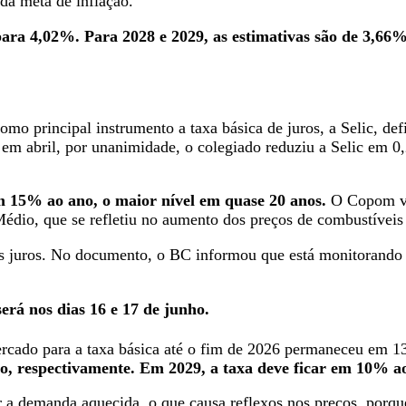
 da meta de inflação.
para 4,02%. Para 2028 e 2029, as estimativas são de 3,66
como principal instrumento a taxa básica de juros, a Selic, 
em abril, por unanimidade, o colegiado reduziu a Selic em 0,
em 15% ao ano, o maior nível em quase 20 anos.
O Copom vo
Médio, que se refletiu no aumento dos preços de combustíveis 
os juros. No documento, o BC informou que está monitorando 
erá nos dias 16 e 17 de junho.
mercado para a taxa básica até o fim de 2026 permaneceu em 
o, respectivamente. Em 2029, a taxa deve ficar em 10% a
 a demanda aquecida, o que causa reflexos nos preços, porque