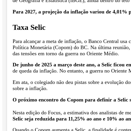
de Geografia e Estatística (IBGE), ainda dentro do teto
Para 2027, a projeção da inflação variou de 4,01% 
Taxa Selic
Para alcançar a meta de inflação, o Banco Central usa 
Política Monetária (Copom) do BC. Na última reunião, 
das tensões em torno da guerra no Oriente Médio.
De junho de 2025 a março deste ano, a Selic ficou 
de queda da inflação. No entanto, a guerra no Oriente 
Em ata, o colegiado não deu pistas sobre a evolução d
sobre a inflação.
O próximo encontro do Copom para definir a Selic s
Nesta edição do Focus, a estimativa dos analistas de 
Selic seja reduzida para 11,25% ao ano e 10% ao an
Quando o Copom aumenta a Selic, a finalidade é conter