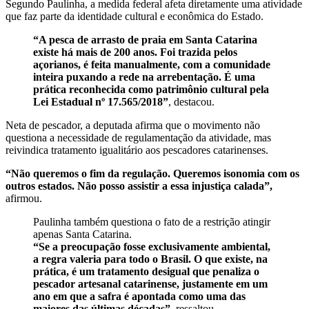
Segundo Paulinha, a medida federal afeta diretamente uma atividade
que faz parte da identidade cultural e econômica do Estado.
“A pesca de arrasto de praia em Santa Catarina
existe há mais de 200 anos. Foi trazida pelos
açorianos, é feita manualmente, com a comunidade
inteira puxando a rede na arrebentação. É uma
prática reconhecida como patrimônio cultural pela
Lei Estadual nº 17.565/2018”
, destacou.
Neta de pescador, a deputada afirma que o movimento não
questiona a necessidade de regulamentação da atividade, mas
reivindica tratamento igualitário aos pescadores catarinenses.
“Não queremos o fim da regulação. Queremos isonomia com os
outros estados. Não posso assistir a essa injustiça calada”,
afirmou.
Paulinha também questiona o fato de a restrição atingir
apenas Santa Catarina.
“Se a preocupação fosse exclusivamente ambiental,
a regra valeria para todo o Brasil. O que existe, na
prática, é um tratamento desigual que penaliza o
pescador artesanal catarinense, justamente em um
ano em que a safra é apontada como uma das
maiores das últimas décadas”
, ressaltou.