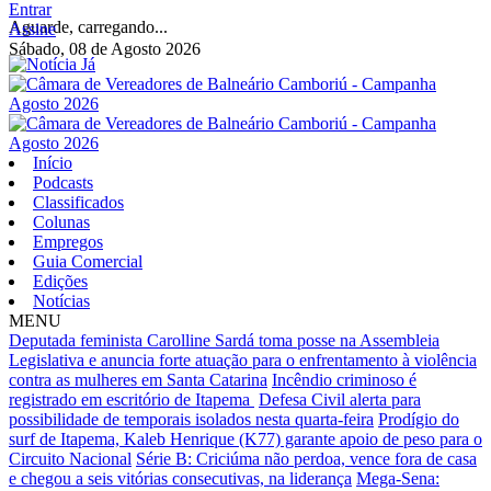
Entrar
Aguarde, carregando...
Assine
Sábado, 08 de Agosto 2026
Início
Podcasts
Classificados
Colunas
Empregos
Guia Comercial
Edições
Notícias
MENU
Deputada feminista Carolline Sardá toma posse na Assembleia
Legislativa e anuncia forte atuação para o enfrentamento à violência
contra as mulheres em Santa Catarina
Incêndio criminoso é
registrado em escritório de Itapema
Defesa Civil alerta para
possibilidade de temporais isolados nesta quarta-feira
Prodígio do
surf de Itapema, Kaleb Henrique (K77) garante apoio de peso para o
Circuito Nacional
Série B: Criciúma não perdoa, vence fora de casa
e chegou a seis vitórias consecutivas, na liderança
Mega-Sena: