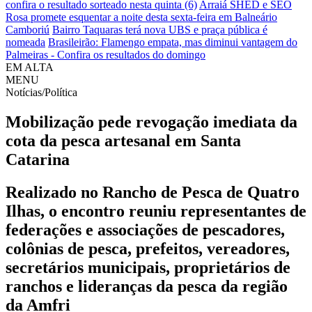
confira o resultado sorteado nesta quinta (6)
Arraiá SHED e SEO
Rosa promete esquentar a noite desta sexta-feira em Balneário
Camboriú
Bairro Taquaras terá nova UBS e praça pública é
nomeada
Brasileirão: Flamengo empata, mas diminui vantagem do
Palmeiras - Confira os resultados do domingo
EM ALTA
MENU
Notícias/Política
Mobilização pede revogação imediata da
cota da pesca artesanal em Santa
Catarina
Realizado no Rancho de Pesca de Quatro
Ilhas, o encontro reuniu representantes de
federações e associações de pescadores,
colônias de pesca, prefeitos, vereadores,
secretários municipais, proprietários de
ranchos e lideranças da pesca da região
da Amfri