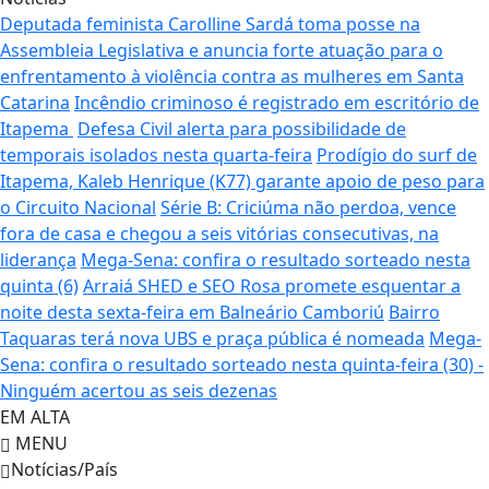
Deputada feminista Carolline Sardá toma posse na
Assembleia Legislativa e anuncia forte atuação para o
enfrentamento à violência contra as mulheres em Santa
Catarina
Incêndio criminoso é registrado em escritório de
Itapema
Defesa Civil alerta para possibilidade de
temporais isolados nesta quarta-feira
Prodígio do surf de
Itapema, Kaleb Henrique (K77) garante apoio de peso para
o Circuito Nacional
Série B: Criciúma não perdoa, vence
fora de casa e chegou a seis vitórias consecutivas, na
liderança
Mega-Sena: confira o resultado sorteado nesta
quinta (6)
Arraiá SHED e SEO Rosa promete esquentar a
noite desta sexta-feira em Balneário Camboriú
Bairro
Taquaras terá nova UBS e praça pública é nomeada
Mega-
Sena: confira o resultado sorteado nesta quinta-feira (30) -
Ninguém acertou as seis dezenas
EM ALTA
MENU
Notícias/País