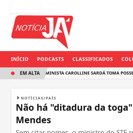
Entrar
INÍCIO
PODCASTS
CLASSIFICADOS
COL
EM ALTA
DEPUTADA FEMINISTA CAROLLINE SARDÁ TOMA POSSE NA A
NOTÍCIAS/PAÍS
Não há "ditadura da toga"
Mendes
Sem citar nomes, o ministro do STF r