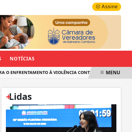
SÁBADO, 08 DE AGOSTO 2026
Assine
S
NOTÍCIAS
MENU
O ENFRENTAMENTO À VIOLÊNCIA CONTRA AS MULHERES EM SA
+
Lidas