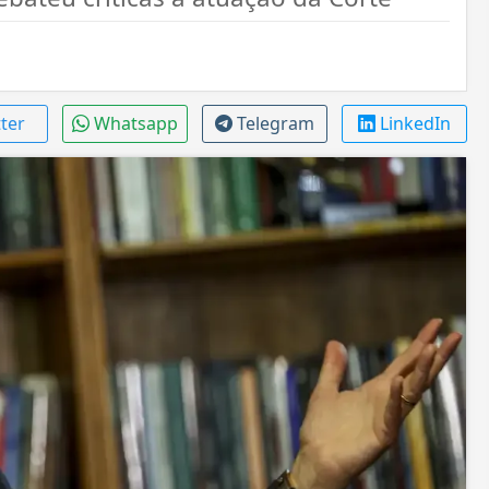
tter
Whatsapp
Telegram
LinkedIn