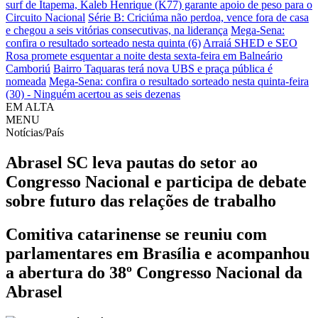
surf de Itapema, Kaleb Henrique (K77) garante apoio de peso para o
Circuito Nacional
Série B: Criciúma não perdoa, vence fora de casa
e chegou a seis vitórias consecutivas, na liderança
Mega-Sena:
confira o resultado sorteado nesta quinta (6)
Arraiá SHED e SEO
Rosa promete esquentar a noite desta sexta-feira em Balneário
Camboriú
Bairro Taquaras terá nova UBS e praça pública é
nomeada
Mega-Sena: confira o resultado sorteado nesta quinta-feira
(30) - Ninguém acertou as seis dezenas
EM ALTA
MENU
Notícias/País
Abrasel SC leva pautas do setor ao
Congresso Nacional e participa de debate
sobre futuro das relações de trabalho
Comitiva catarinense se reuniu com
parlamentares em Brasília e acompanhou
a abertura do 38º Congresso Nacional da
Abrasel