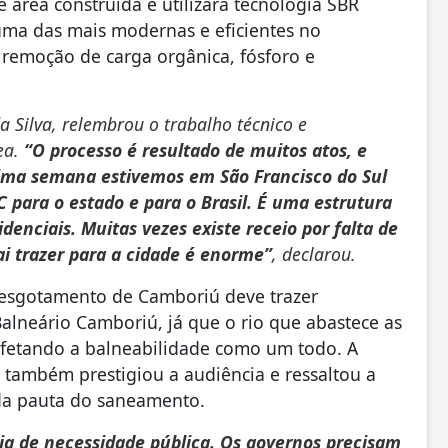
 área construída e utilizará tecnologia SBR
uma das mais modernas e eficientes no
 remoção de carga orgânica, fósforo e
a Silva, relembrou o trabalho técnico e
ea.
“O processo é resultado de muitos atos, e
ima semana estivemos em São Francisco do Sul
para o estado e para o Brasil. É uma estrutura
denciais. Muitas vezes existe receio por falta de
i trazer para a cidade é enorme”
, declarou.
 esgotamento de Camboriú deve trazer
Balneário Camboriú, já que o rio que abastece as
afetando a balneabilidade como um todo. A
, também prestigiou a audiência e ressaltou a
 da pauta do saneamento.
a de necessidade pública. Os governos precisam