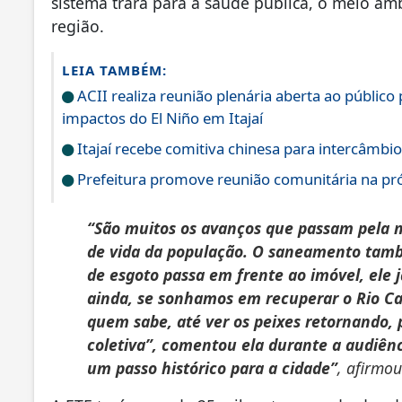
sistema trará para a saúde pública, o meio a
região.
LEIA TAMBÉM:
ACII realiza reunião plenária aberta ao público
impactos do El Niño em Itajaí
Itajaí recebe comitiva chinesa para intercâmbi
Prefeitura promove reunião comunitária na pró
“São muitos os avanços que passam pela m
de vida da população. O saneamento també
de esgoto passa em frente ao imóvel, ele j
ainda, se sonhamos em recuperar o Rio Ca
quem sabe, até ver os peixes retornando,
coletiva”, comentou ela durante a audiênc
um passo histórico para a cidade”
, afirmou