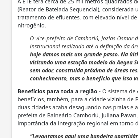
A ETE terá cerca de 25 mil metros quadrados de
(Reator de Batelada Sequencial), considerada 
tratamento de efluentes, com elevado nível de
nitrogênio.
O vice-prefeito de Camboriú, Jozias Osmar d
institucional realizado até a definição da ár
hoje damos mais um grande passo. Na últ
visitando uma estação modelo da Aegea SC 
sem odor, construída próxima de áreas resi
conhecimento, mas o benefício que isso va
Benefícios para toda a região -
O sistema de
benefícios, também, para a cidade vizinha de 
duas cidades acaba desaguando nas praias e 
prefeita de Balneário Camboriú, Juliana Pavan
importância da integração regional em torno
“Levantamos aqui uma bandeira apartidári