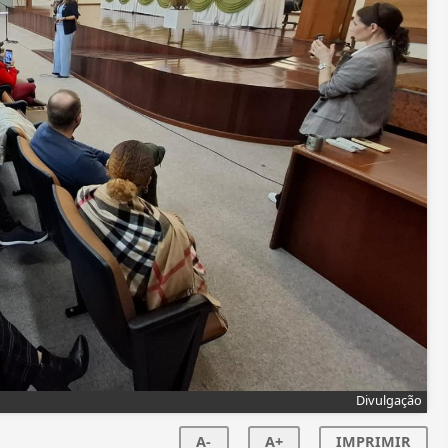
Divulgação
A-
A+
IMPRIMIR