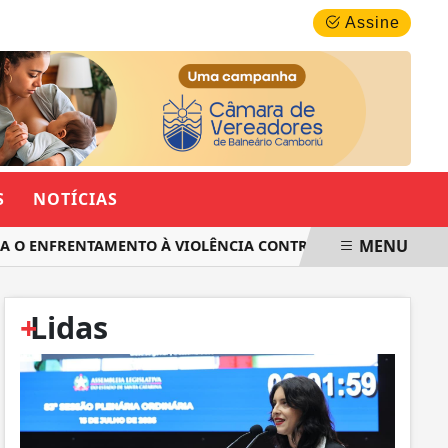
SEXTA-FEIRA, 07 DE AGOSTO 2026
Assine
S
NOTÍCIAS
MENU
 ENFRENTAMENTO À VIOLÊNCIA CONTRA AS MULHERES EM SAN
+
Lidas