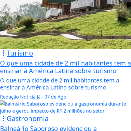
Turismo
O que uma cidade de 2 mil habitantes tem a
ensinar à América Latina sobre turismo
O que uma cidade de 2 mil habitantes tem a
ensinar à América Latina sobre turismo
Redação Notícia Já
- 07 de Ago
Gastronomia
Balneário Saboroso evidenciou a