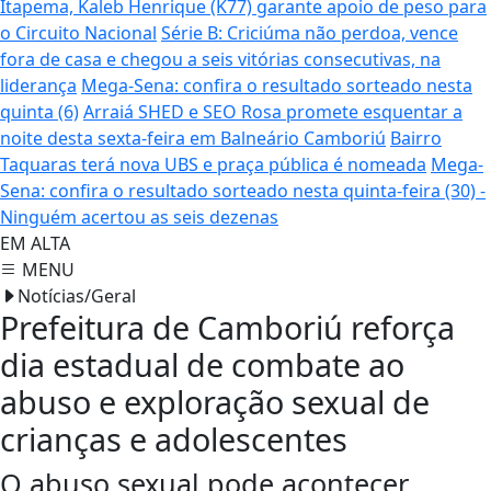
Itapema, Kaleb Henrique (K77) garante apoio de peso para
o Circuito Nacional
Série B: Criciúma não perdoa, vence
fora de casa e chegou a seis vitórias consecutivas, na
liderança
Mega-Sena: confira o resultado sorteado nesta
quinta (6)
Arraiá SHED e SEO Rosa promete esquentar a
noite desta sexta-feira em Balneário Camboriú
Bairro
Taquaras terá nova UBS e praça pública é nomeada
Mega-
Sena: confira o resultado sorteado nesta quinta-feira (30) -
Ninguém acertou as seis dezenas
EM ALTA
MENU
Notícias/Geral
Prefeitura de Camboriú reforça
dia estadual de combate ao
abuso e exploração sexual de
crianças e adolescentes
O abuso sexual pode acontecer