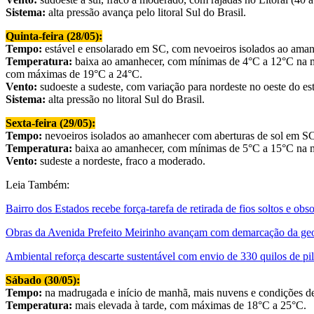
Sistema:
alta pressão avança pelo litoral Sul do Brasil.
Quinta-feira (28/05):
Tempo:
estável e ensolarado em SC, com nevoeiros isolados ao aman
Temperatura:
baixa ao amanhecer, com mínimas de 4°C a 12°C na mai
com máximas de 19°C a 24°C.
Vento:
sudoeste a sudeste, com variação para nordeste no oeste do es
Sistema:
alta pressão no litoral Sul do Brasil.
Sexta-feira (29/05):
Tempo:
nevoeiros isolados ao amanhecer com aberturas de sol em SC.
Temperatura:
baixa ao amanhecer, com mínimas de 5°C a 15°C na m
Vento:
sudeste a nordeste, fraco a moderado.
Leia Também:
Bairro dos Estados recebe força-tarefa de retirada de fios soltos e obso
Obras da Avenida Prefeito Meirinho avançam com demarcação da ge
Ambiental reforça descarte sustentável com envio de 330 quilos de pilh
Sábado (30/05):
Tempo:
na madrugada e início de manhã, mais nuvens e condições de 
Temperatura:
mais elevada à tarde, com máximas de 18°C a 25°C.