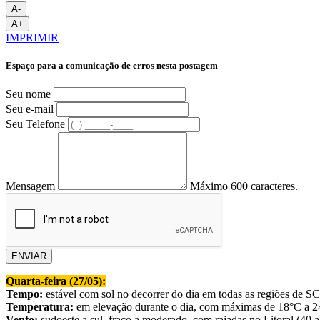
A-
A+
IMPRIMIR
Espaço para a comunicação de erros nesta postagem
Seu nome
Seu e-mail
Seu Telefone
Mensagem
Máximo 600 caracteres.
ENVIAR
Quarta-feira (27/05):
Tempo:
estável com sol no decorrer do dia em todas as regiões de SC
Temperatura:
em elevação durante o dia, com máximas de 18°C a 24°
Vento:
sudoeste a sul, fraco a moderado, com rajadas no Litoral (40 