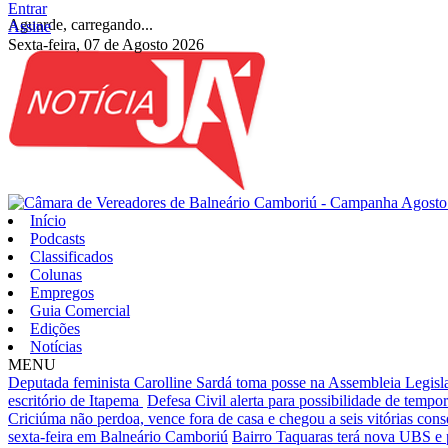
Entrar
Aguarde, carregando...
Assine
Sexta-feira, 07 de Agosto 2026
Início
Podcasts
Classificados
Colunas
Empregos
Guia Comercial
Edições
Notícias
MENU
Deputada feminista Carolline Sardá toma posse na Assembleia Legislat
escritório de Itapema
Defesa Civil alerta para possibilidade de tempora
Criciúma não perdoa, vence fora de casa e chegou a seis vitórias cons
sexta-feira em Balneário Camboriú
Bairro Taquaras terá nova UBS e 