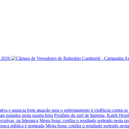
iva e anuncia forte atuação para o enfrentamento à violência contra a
is isolados nesta quarta-feira
Prodígio do surf de Itapema, Kaleb Henr
ecutivas, na liderança
Mega-Sena: confira o resultado sorteado nesta qui
praça pública é nomeada
Mega-Sena: confira o resultado sorteado nesta