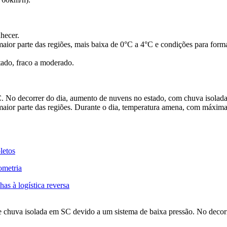
hecer.
or parte das regiões, mais baixa de 0°C a 4°C e condições para formar
tado, fraco a moderado.
 No decorrer do dia, aumento de nuvens no estado, com chuva isolada n
aior parte das regiões. Durante o dia, temperatura amena, com máxim
letos
ometria
as à logística reversa
chuva isolada em SC devido a um sistema de baixa pressão. No decorre