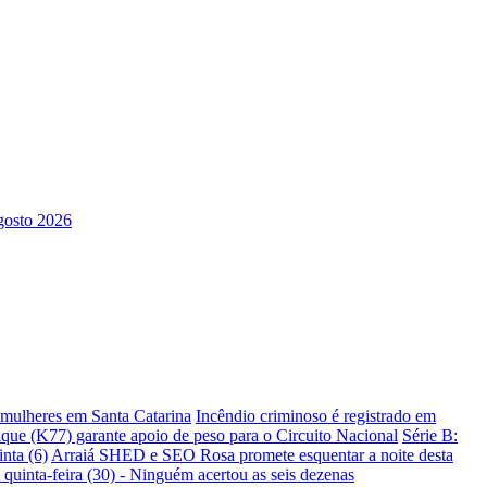
s mulheres em Santa Catarina
Incêndio criminoso é registrado em
ique (K77) garante apoio de peso para o Circuito Nacional
Série B:
nta (6)
Arraiá SHED e SEO Rosa promete esquentar a noite desta
 quinta-feira (30) - Ninguém acertou as seis dezenas