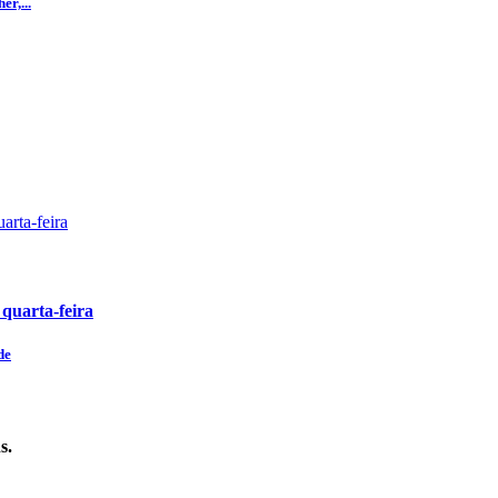
r,...
 quarta-feira
de
s.