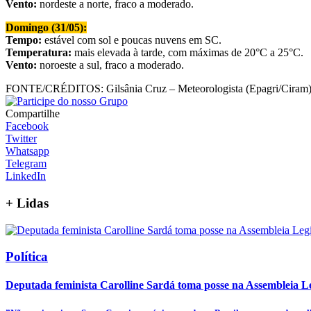
Vento:
nordeste a norte, fraco a moderado.
Domingo (31/05):
Tempo:
estável com sol e poucas nuvens em SC.
Temperatura:
mais elevada à tarde, com máximas de 20°C a 25°C.
Vento:
noroeste a sul, fraco a moderado.
FONTE/CRÉDITOS:
Gilsânia Cruz – Meteorologista (Epagri/Ciram
Compartilhe
Facebook
Twitter
Whatsapp
Telegram
LinkedIn
+
Lidas
Política
Deputada feminista Carolline Sardá toma posse na Assembleia Leg