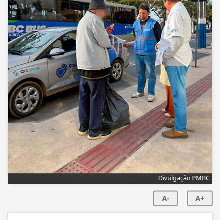
Divulgação PMBC
A-
A+