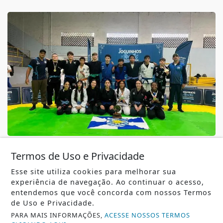
ESPORTES
Termos de Uso e Privacidade
Balneário Camboriú conquista cinco troféus e
mais de 30 medalhas nos Joguinhos...
Esse site utiliza cookies para melhorar sua
experiência de navegação. Ao continuar o acesso,
Balneário Camboriú conquista cinco troféus e mais de
30 medalhas nos Joguinhos Abertos de...
entendemos que você concorda com nossos Termos
de Uso e Privacidade.
REDAÇÃO NOTÍCIA JÁ
- 06 DE AGO
PARA MAIS INFORMAÇÕES,
ACESSE NOSSOS TERMOS