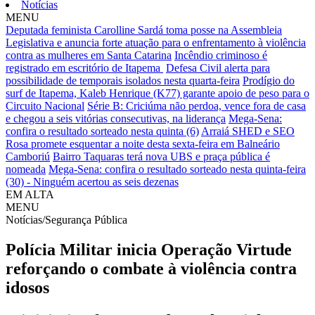
Notícias
MENU
Deputada feminista Carolline Sardá toma posse na Assembleia
Legislativa e anuncia forte atuação para o enfrentamento à violência
contra as mulheres em Santa Catarina
Incêndio criminoso é
registrado em escritório de Itapema
Defesa Civil alerta para
possibilidade de temporais isolados nesta quarta-feira
Prodígio do
surf de Itapema, Kaleb Henrique (K77) garante apoio de peso para o
Circuito Nacional
Série B: Criciúma não perdoa, vence fora de casa
e chegou a seis vitórias consecutivas, na liderança
Mega-Sena:
confira o resultado sorteado nesta quinta (6)
Arraiá SHED e SEO
Rosa promete esquentar a noite desta sexta-feira em Balneário
Camboriú
Bairro Taquaras terá nova UBS e praça pública é
nomeada
Mega-Sena: confira o resultado sorteado nesta quinta-feira
(30) - Ninguém acertou as seis dezenas
EM ALTA
MENU
Notícias/Segurança Pública
Polícia Militar inicia Operação Virtude
reforçando o combate à violência contra
idosos