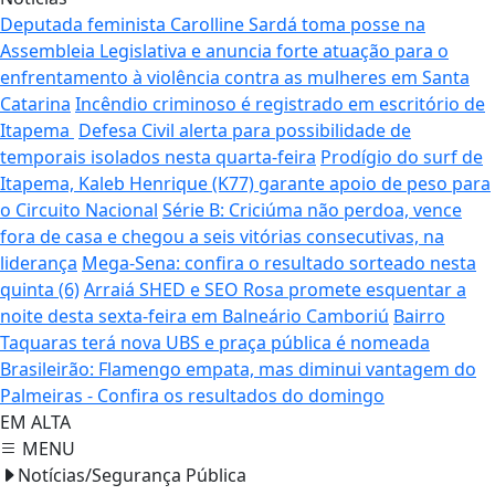
Deputada feminista Carolline Sardá toma posse na
Assembleia Legislativa e anuncia forte atuação para o
enfrentamento à violência contra as mulheres em Santa
Catarina
Incêndio criminoso é registrado em escritório de
Itapema
Defesa Civil alerta para possibilidade de
temporais isolados nesta quarta-feira
Prodígio do surf de
Itapema, Kaleb Henrique (K77) garante apoio de peso para
o Circuito Nacional
Série B: Criciúma não perdoa, vence
fora de casa e chegou a seis vitórias consecutivas, na
liderança
Mega-Sena: confira o resultado sorteado nesta
quinta (6)
Arraiá SHED e SEO Rosa promete esquentar a
noite desta sexta-feira em Balneário Camboriú
Bairro
Taquaras terá nova UBS e praça pública é nomeada
Brasileirão: Flamengo empata, mas diminui vantagem do
Palmeiras - Confira os resultados do domingo
EM ALTA
MENU
Notícias/Segurança Pública