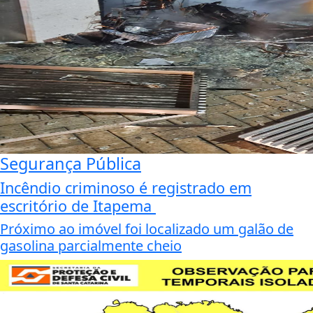
Segurança Pública
Incêndio criminoso é registrado em
escritório de Itapema
Próximo ao imóvel foi localizado um galão de
gasolina parcialmente cheio