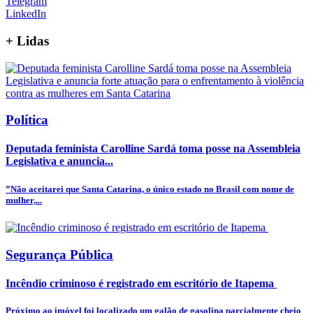
Telegram
LinkedIn
+
Lidas
Política
Deputada feminista Carolline Sardá toma posse na Assembleia
Legislativa e anuncia...
”Não aceitarei que Santa Catarina, o único estado no Brasil com nome de
mulher,...
Segurança Pública
Incêndio criminoso é registrado em escritório de Itapema
Próximo ao imóvel foi localizado um galão de gasolina parcialmente cheio