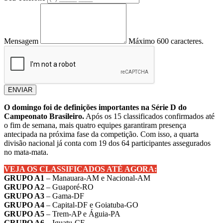
Mensagem
Máximo 600 caracteres.
ENVIAR
O domingo foi de definições importantes na Série D do
Campeonato Brasileiro.
Após os 15 classificados confirmados até
o fim de semana, mais quatro equipes garantiram presença
antecipada na próxima fase da competição. Com isso, a quarta
divisão nacional já conta com 19 dos 64 participantes assegurados
no mata-mata.
VEJA OS CLASSIFICADOS ATÉ AGORA:
GRUPO A1
– Manauara-AM e Nacional-AM
GRUPO A2
– Guaporé-RO
GRUPO A3
– Gama-DF
GRUPO A4
– Capital-DF e Goiatuba-GO
GRUPO A5
– Trem-AP e Águia-PA
GRUPO A6
– Iguatu-CE