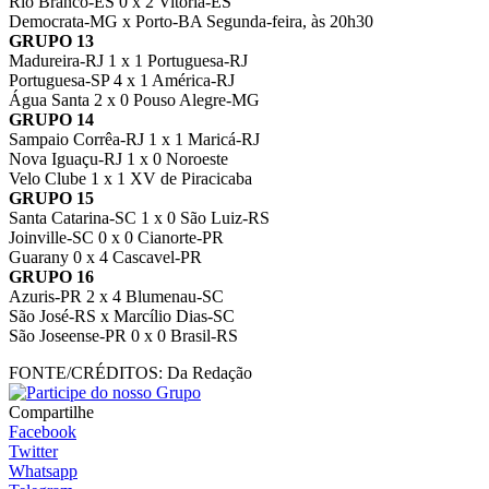
Rio Branco-ES 0 x 2 Vitória-ES
Democrata-MG x Porto-BA Segunda-feira, às 20h30
GRUPO 13
Madureira-RJ 1 x 1 Portuguesa-RJ
Portuguesa-SP 4 x 1 América-RJ
Água Santa 2 x 0 Pouso Alegre-MG
GRUPO 14
Sampaio Corrêa-RJ 1 x 1 Maricá-RJ
Nova Iguaçu-RJ 1 x 0 Noroeste
Velo Clube 1 x 1 XV de Piracicaba
GRUPO 15
Santa Catarina-SC 1 x 0 São Luiz-RS
Joinville-SC 0 x 0 Cianorte-PR
Guarany 0 x 4 Cascavel-PR
GRUPO 16
Azuris-PR 2 x 4 Blumenau-SC
São José-RS x Marcílio Dias-SC
São Joseense-PR 0 x 0 Brasil-RS
FONTE/CRÉDITOS:
Da Redação
Compartilhe
Facebook
Twitter
Whatsapp