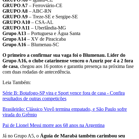
GRUPO A7
– Ferroviário-CE
GRUPO A8
– ABC-RN
GRUPO A9
– Treze-SE e Sergipe-SE
GRUPO A10
– CSA-AL
GRUPO A11
– Uberlândia-MG
Grupo A13
– Portuguesa e Água Santa
Grupo A14
– XV de Piracicaba
Grupo A16
– Blumenau-SC
O primeiro a confirmar sua vaga foi o Blumenau. Líder do
Grupo A16, o clube catarinense venceu o Azuriz por 4 a 2 fora
de casa
, chegou aos 16 pontos e garantiu presença na próxima fase
com duas rodadas de antecedência.
Leia Também:
Série B: Botafogo-SP vira e Sport vence fora de casa - Confira
resultados de outras competições
Brasileirão: Clássico Vovô termina empatado, e São Paulo sofre
virada do Grêmio
Pai de Lionel Messi morre aos 68 anos na Argentina
Já no Grupo A5, o
Águia de Marabá também carimbou seu