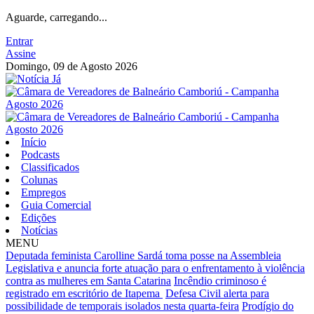
Aguarde, carregando...
Entrar
Assine
Domingo, 09 de Agosto 2026
Início
Podcasts
Classificados
Colunas
Empregos
Guia Comercial
Edições
Notícias
MENU
Deputada feminista Carolline Sardá toma posse na Assembleia
Legislativa e anuncia forte atuação para o enfrentamento à violência
contra as mulheres em Santa Catarina
Incêndio criminoso é
registrado em escritório de Itapema
Defesa Civil alerta para
possibilidade de temporais isolados nesta quarta-feira
Prodígio do