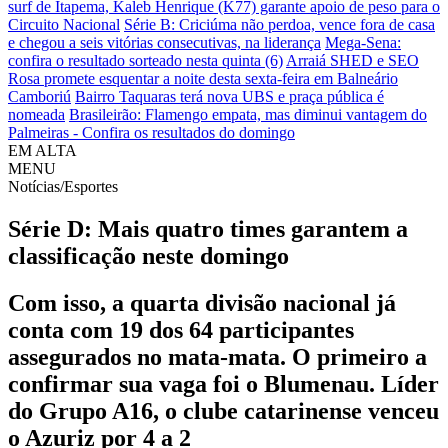
surf de Itapema, Kaleb Henrique (K77) garante apoio de peso para o
Circuito Nacional
Série B: Criciúma não perdoa, vence fora de casa
e chegou a seis vitórias consecutivas, na liderança
Mega-Sena:
confira o resultado sorteado nesta quinta (6)
Arraiá SHED e SEO
Rosa promete esquentar a noite desta sexta-feira em Balneário
Camboriú
Bairro Taquaras terá nova UBS e praça pública é
nomeada
Brasileirão: Flamengo empata, mas diminui vantagem do
Palmeiras - Confira os resultados do domingo
EM ALTA
MENU
Notícias/Esportes
Série D: Mais quatro times garantem a
classificação neste domingo
Com isso, a quarta divisão nacional já
conta com 19 dos 64 participantes
assegurados no mata-mata. O primeiro a
confirmar sua vaga foi o Blumenau. Líder
do Grupo A16, o clube catarinense venceu
o Azuriz por 4 a 2