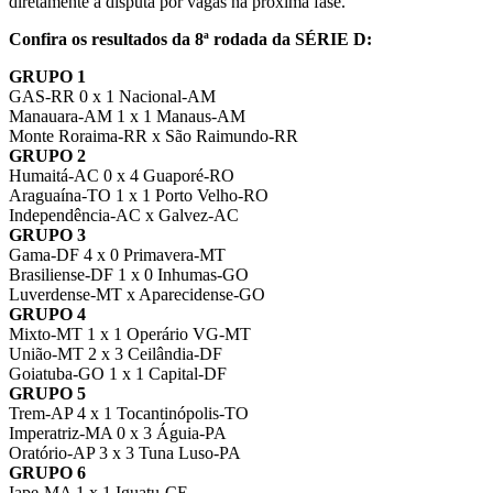
diretamente a disputa por vagas na próxima fase.
Confira os resultados da 8ª rodada da SÉRIE D:
GRUPO 1
GAS-RR 0 x 1 Nacional-AM
Manauara-AM 1 x 1 Manaus-AM
Monte Roraima-RR x São Raimundo-RR
GRUPO 2
Humaitá-AC 0 x 4 Guaporé-RO
Araguaína-TO 1 x 1 Porto Velho-RO
Independência-AC x Galvez-AC
GRUPO 3
Gama-DF 4 x 0 Primavera-MT
Brasiliense-DF 1 x 0 Inhumas-GO
Luverdense-MT x Aparecidense-GO
GRUPO 4
Mixto-MT 1 x 1 Operário VG-MT
União-MT 2 x 3 Ceilândia-DF
Goiatuba-GO 1 x 1 Capital-DF
GRUPO 5
Trem-AP 4 x 1 Tocantinópolis-TO
Imperatriz-MA 0 x 3 Águia-PA
Oratório-AP 3 x 3 Tuna Luso-PA
GRUPO 6
Iape-MA 1 x 1 Iguatu-CE