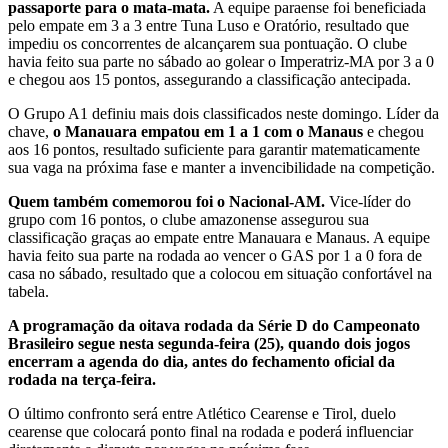
passaporte para o mata-mata.
A equipe paraense foi beneficiada
pelo empate em 3 a 3 entre Tuna Luso e Oratório, resultado que
impediu os concorrentes de alcançarem sua pontuação. O clube
havia feito sua parte no sábado ao golear o Imperatriz-MA por 3 a 0
e chegou aos 15 pontos, assegurando a classificação antecipada.
O Grupo A1 definiu mais dois classificados neste domingo. Líder da
chave,
o Manauara empatou em 1 a 1 com o Manaus
e chegou
aos 16 pontos, resultado suficiente para garantir matematicamente
sua vaga na próxima fase e manter a invencibilidade na competição.
Quem também comemorou foi o Nacional-AM.
Vice-líder do
grupo com 16 pontos, o clube amazonense assegurou sua
classificação graças ao empate entre Manauara e Manaus. A equipe
havia feito sua parte na rodada ao vencer o GAS por 1 a 0 fora de
casa no sábado, resultado que a colocou em situação confortável na
tabela.
A programação da oitava rodada da Série D do Campeonato
Brasileiro segue nesta segunda-feira (25), quando dois jogos
encerram a agenda do dia, antes do fechamento oficial da
rodada na terça-feira.
O último confronto será entre Atlético Cearense e Tirol, duelo
cearense que colocará ponto final na rodada e poderá influenciar