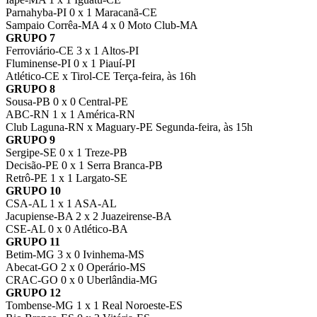
Parnahyba-PI 0 x 1 Maracanã-CE
Sampaio Corrêa-MA 4 x 0 Moto Club-MA
GRUPO 7
Ferroviário-CE 3 x 1 Altos-PI
Fluminense-PI 0 x 1 Piauí-PI
Atlético-CE x Tirol-CE Terça-feira, às 16h
GRUPO 8
Sousa-PB 0 x 0 Central-PE
ABC-RN 1 x 1 América-RN
Club Laguna-RN x Maguary-PE Segunda-feira, às 15h
GRUPO 9
Sergipe-SE 0 x 1 Treze-PB
Decisão-PE 0 x 1 Serra Branca-PB
Retrô-PE 1 x 1 Largato-SE
GRUPO 10
CSA-AL 1 x 1 ASA-AL
Jacupiense-BA 2 x 2 Juazeirense-BA
CSE-AL 0 x 0 Atlético-BA
GRUPO 11
Betim-MG 3 x 0 Ivinhema-MS
Abecat-GO 2 x 0 Operário-MS
CRAC-GO 0 x 0 Uberlândia-MG
GRUPO 12
Tombense-MG 1 x 1 Real Noroeste-ES