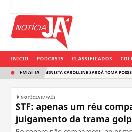
Entrar
INÍCIO
PODCASTS
CLASSIFICADOS
COL
EM ALTA
DEPUTADA FEMINISTA CAROLLINE SARDÁ TOMA POSSE NA 
NOTÍCIAS/PAÍS
STF: apenas um réu compa
julgamento da trama golp
Bolsonaro não compareceu ao primei