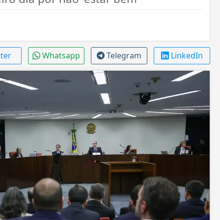
tter
Whatsapp
Telegram
LinkedIn