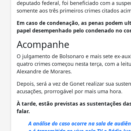
deputado federal, foi beneficiado com a susp
somente aos três primeiros crimes citados acim
Em caso de condenação, as penas podem ultr
papel desempenhado pelo condenado no com
Acompanhe
O julgamento de Bolsonaro e mais sete ex-auxi
quatro crimes começou nesta terça, com a leit
Alexandre de Morares.
Depois, será a vez de Gonet realizar sua suste
acusações, prorrogável por mais uma hora.
À tarde, estão previstas as sustentações d
falar.
A análise do caso ocorre na sala de audiê
e é transmitida ao vivo pela TV e Rádio Ju