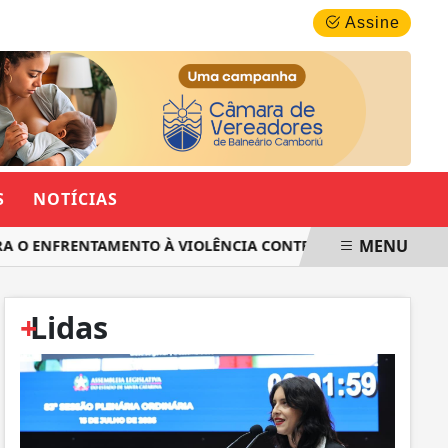
SÁBADO, 08 DE AGOSTO 2026
Assine
S
NOTÍCIAS
MENU
O ENFRENTAMENTO À VIOLÊNCIA CONTRA AS MULHERES EM SA
+
Lidas