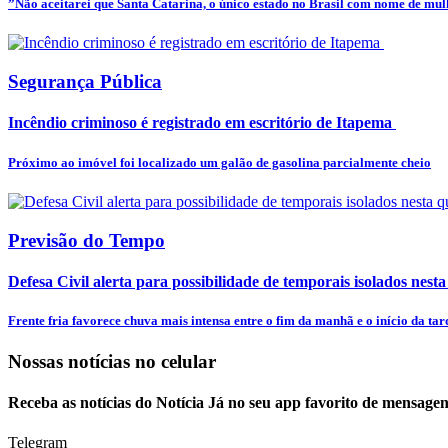
”Não aceitarei que Santa Catarina, o único estado no Brasil com nome de mulhe
Segurança Pública
Incêndio criminoso é registrado em escritório de Itapema
Próximo ao imóvel foi localizado um galão de gasolina parcialmente cheio
Previsão do Tempo
Defesa Civil alerta para possibilidade de temporais isolados nesta
Frente fria favorece chuva mais intensa entre o fim da manhã e o início da tar
Nossas notícias
no celular
Receba as notícias do Notícia Já no seu app favorito de mensagen
Telegram