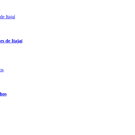
s de Itajaí
lhos