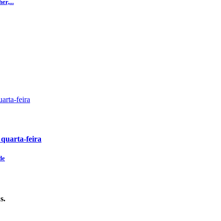
r,...
 quarta-feira
de
s.