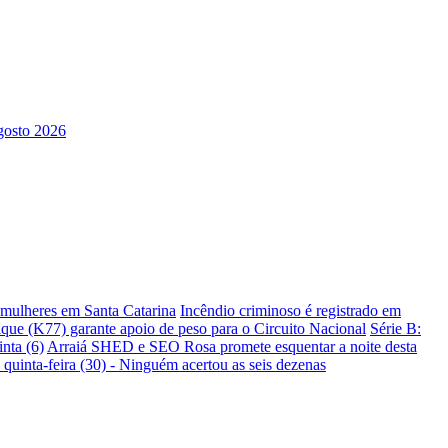
s mulheres em Santa Catarina
Incêndio criminoso é registrado em
ique (K77) garante apoio de peso para o Circuito Nacional
Série B:
nta (6)
Arraiá SHED e SEO Rosa promete esquentar a noite desta
 quinta-feira (30) - Ninguém acertou as seis dezenas