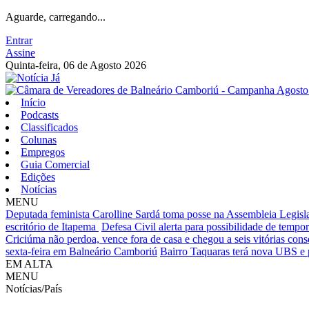
Aguarde, carregando...
Entrar
Assine
Quinta-feira, 06 de Agosto 2026
Início
Podcasts
Classificados
Colunas
Empregos
Guia Comercial
Edições
Notícias
MENU
Deputada feminista Carolline Sardá toma posse na Assembleia Legislat
escritório de Itapema
Defesa Civil alerta para possibilidade de tempora
Criciúma não perdoa, vence fora de casa e chegou a seis vitórias cons
sexta-feira em Balneário Camboriú
Bairro Taquaras terá nova UBS e 
EM ALTA
MENU
Notícias/País