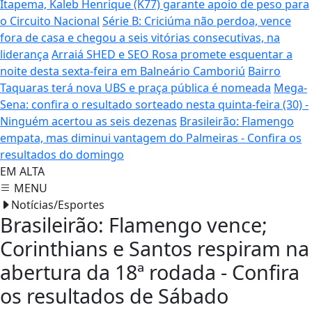
Itapema, Kaleb Henrique (K77) garante apoio de peso para
o Circuito Nacional
Série B: Criciúma não perdoa, vence
fora de casa e chegou a seis vitórias consecutivas, na
liderança
Arraiá SHED e SEO Rosa promete esquentar a
noite desta sexta-feira em Balneário Camboriú
Bairro
Taquaras terá nova UBS e praça pública é nomeada
Mega-
Sena: confira o resultado sorteado nesta quinta-feira (30) -
Ninguém acertou as seis dezenas
Brasileirão: Flamengo
empata, mas diminui vantagem do Palmeiras - Confira os
resultados do domingo
EM ALTA
MENU
Notícias/Esportes
Brasileirão: Flamengo vence;
Corinthians e Santos respiram na
abertura da 18ª rodada - Confira
os resultados de Sábado