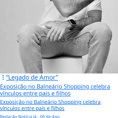
“Legado de Amor”
Exposição no Balneário Shopping celebra
vínculos entre pais e filhos
Exposição no Balneário Shopping celebra
vínculos entre pais e filhos
Redação Notícia Já
- 06 de Ago