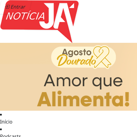
Entrar
Início
Podcasts