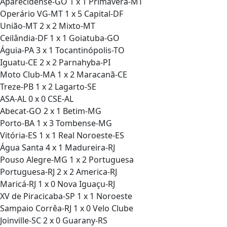
Aparecidense-GO 1 x 1 Primavera-MT
Operário VG-MT 1 x 5 Capital-DF
União-MT 2 x 2 Mixto-MT
Ceilândia-DF 1 x 1 Goiatuba-GO
Águia-PA 3 x 1 Tocantinópolis-TO
Iguatu-CE 2 x 2 Parnahyba-PI
Moto Club-MA 1 x 2 Maracanã-CE
Treze-PB 1 x 2 Lagarto-SE
ASA-AL 0 x 0 CSE-AL
Abecat-GO 2 x 1 Betim-MG
Porto-BA 1 x 3 Tombense-MG
Vitória-ES 1 x 1 Real Noroeste-ES
Água Santa 4 x 1 Madureira-RJ
Pouso Alegre-MG 1 x 2 Portuguesa
Portuguesa-RJ 2 x 2 America-RJ
Maricá-RJ 1 x 0 Nova Iguaçu-RJ
XV de Piracicaba-SP 1 x 1 Noroeste
Sampaio Corrêa-RJ 1 x 0 Velo Clube
Joinville-SC 2 x 0 Guarany-RS