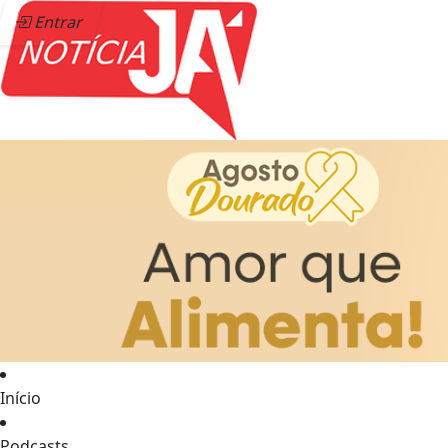
Entrar
Início
Podcasts