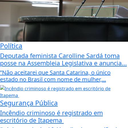
Política
Deputada feminista Carolline Sardá toma
posse na Assembleia Legislativa e anuncia...
”Não aceitarei que Santa Catarina, o único
estado no Brasil com nome de mulher,...
Segurança Pública
Incêndio criminoso é registrado em
escritório de Itapema