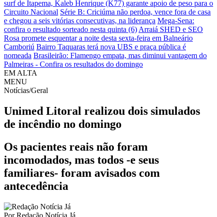
surf de Itapema, Kaleb Henrique (K77) garante apoio de peso para o
Circuito Nacional
Série B: Criciúma não perdoa, vence fora de casa
e chegou a seis vitórias consecutivas, na liderança
Mega-Sena:
confira o resultado sorteado nesta quinta (6)
Arraiá SHED e SEO
Rosa promete esquentar a noite desta sexta-feira em Balneário
Camboriú
Bairro Taquaras terá nova UBS e praça pública é
nomeada
Brasileirão: Flamengo empata, mas diminui vantagem do
Palmeiras - Confira os resultados do domingo
EM ALTA
MENU
Notícias/Geral
Unimed Litoral realizou dois simulados
de incêndio no domingo
Os pacientes reais não foram
incomodados, mas todos -e seus
familiares- foram avisados com
antecedência
Por
Redação Notícia Já