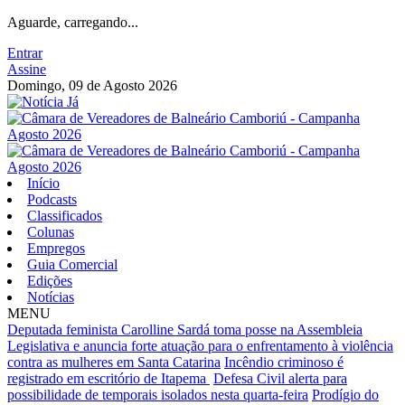
Aguarde, carregando...
Entrar
Assine
Domingo, 09 de Agosto 2026
Início
Podcasts
Classificados
Colunas
Empregos
Guia Comercial
Edições
Notícias
MENU
Deputada feminista Carolline Sardá toma posse na Assembleia
Legislativa e anuncia forte atuação para o enfrentamento à violência
contra as mulheres em Santa Catarina
Incêndio criminoso é
registrado em escritório de Itapema
Defesa Civil alerta para
possibilidade de temporais isolados nesta quarta-feira
Prodígio do