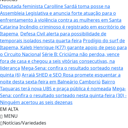
Deputada feminista Carolline Sardá toma posse na
Assembleia Legislativa e anuncia forte atuação para o
enfrentamento à violência contra as mulheres em Santa
Catarina
Incêndio criminoso é registrado em escritório de
Itapema
Defesa Civil alerta para possibilidade de
temporais isolados nesta quarta-feira
Prodígio do surf de
Itapema, Kaleb Henrique (K77) garante apoio de peso para
o Circuito Nacional
Série B: Criciúma não perdoa, vence
fora de casa e chegou a seis vitórias consecutivas, na
liderança
Mega-Sena: confira o resultado sorteado nesta
quinta (6)
Arraiá SHED e SEO Rosa promete esquentar a
noite desta sexta-feira em Balneário Camboriú
Bairro
Taquaras terá nova UBS e praça pública é nomeada
Mega-
Sena: confira o resultado sorteado nesta quinta-feira (30) -
Ninguém acertou as seis dezenas
EM ALTA
MENU
Notícias/Variedades