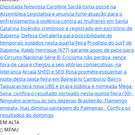
Deputada feminista Carolline Sardá toma posse na
Assembleia Legislativa e anuncia forte atuação para o
enfrentamento à violência contra as mulheres em Santa
Catarina
Incêndio criminoso é registrado em escritório de
Itapema
Defesa Civil alerta para possibilidade de
temporais isolados nesta quarta-feira
Prodígio do surf de
Itapema, Kaleb Henrique (K77) garante apoio de peso para
o Circuito Nacional
Série B: Criciúma não perdoa, vence
fora de casa e chegou a seis vitórias consecutivas, na
liderança
Arraiá SHED e SEO Rosa promete esquentar a
noite desta sexta-feira em Balneário Camboriú
Bairro
Taquaras terá nova UBS e praça pública é nomeada
Mega-
Sena: confira o resultado sorteado nesta quinta-feira (30) -
Ninguém acertou as seis dezenas
Brasileirão: Flamengo
empata, mas diminui vantagem do Palmeiras - Confira os
resultados do domingo
EM ALTA
MENU