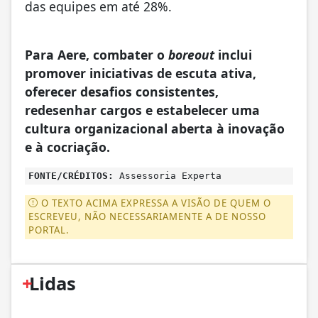
das equipes em até 28%.
Para Aere, combater o
boreout
inclui
promover iniciativas de escuta ativa,
oferecer desafios consistentes,
redesenhar cargos e estabelecer uma
cultura organizacional aberta à inovação
e à cocriação.
FONTE/CRÉDITOS:
Assessoria Experta
O TEXTO ACIMA EXPRESSA A VISÃO DE QUEM O
ESCREVEU, NÃO NECESSARIAMENTE A DE NOSSO
PORTAL.
+
Lidas