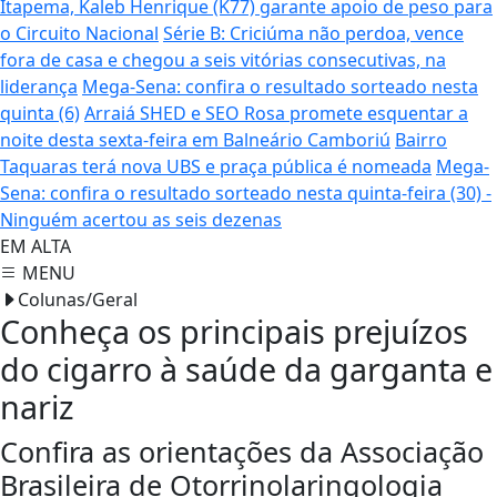
Itapema, Kaleb Henrique (K77) garante apoio de peso para
o Circuito Nacional
Série B: Criciúma não perdoa, vence
fora de casa e chegou a seis vitórias consecutivas, na
liderança
Mega-Sena: confira o resultado sorteado nesta
quinta (6)
Arraiá SHED e SEO Rosa promete esquentar a
noite desta sexta-feira em Balneário Camboriú
Bairro
Taquaras terá nova UBS e praça pública é nomeada
Mega-
Sena: confira o resultado sorteado nesta quinta-feira (30) -
Ninguém acertou as seis dezenas
EM ALTA
MENU
Colunas/Geral
Conheça os principais prejuízos
do cigarro à saúde da garganta e
nariz
Confira as orientações da Associação
Brasileira de Otorrinolaringologia