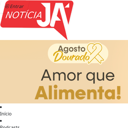
Entrar
Início
Podcasts