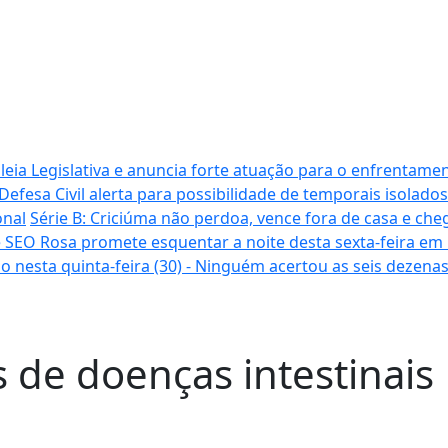
ia Legislativa e anuncia forte atuação para o enfrentamen
Defesa Civil alerta para possibilidade de temporais isolados
onal
Série B: Criciúma não perdoa, vence fora de casa e cheg
 SEO Rosa promete esquentar a noite desta sexta-feira em
o nesta quinta-feira (30) - Ninguém acertou as seis dezena
 de doenças intestinais