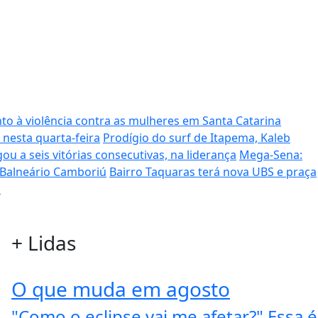
to à violência contra as mulheres em Santa Catarina
 nesta quarta-feira
Prodígio do surf de Itapema, Kaleb
ou a seis vitórias consecutivas, na liderança
Mega-Sena:
 Balneário Camboriú
Bairro Taquaras terá nova UBS e praça
s
+
Lidas
O que muda em agosto
"Como o eclipse vai me afetar?" Essa é