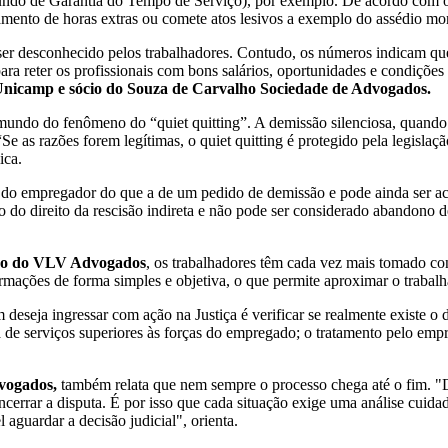
do de Garantia do Tempo de Serviço), por exemplo. De acordo com o a
ento de horas extras ou comete atos lesivos a exemplo do assédio mor
er desconhecido pelos trabalhadores. Contudo, os números indicam que
 para reter os profissionais com bons salários, oportunidades e condições
Unicamp e sócio do Souza de Carvalho Sociedade de Advogados.
 mundo do fenômeno do “quiet quitting”. A demissão silenciosa, quand
 as razões forem legítimas, o quiet quitting é protegido pela legislaçã
ica.
ior do empregador do que a de um pedido de demissão e pode ainda ser
mo do direito da rescisão indireta e não pode ser considerado abandon
lho do VLV Advogados
, os trabalhadores têm cada vez mais tomado co
ormações de forma simples e objetiva, o que permite aproximar o trabalha
deseja ingressar com ação na Justiça é verificar se realmente existe o d
a de serviços superiores às forças do empregado; o tratamento pelo em
dvogados,
também relata que nem sempre o processo chega até o fim. "D
rrar a disputa. É por isso que cada situação exige uma análise cuidad
aguardar a decisão judicial", orienta.