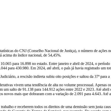
estatísticas do CNJ (Conselho Nacional de Justiça), o número de ações n
tá acima do índice nacional, de 54,45%.
0.065 para 16.898 no estado. Entre janeiro e abril de 2024, o período
9.044 para 430.980. Em 2024, até abril, o país já havia registrado um to
iciário, a rescisão indireta subiu oito posições e saltou da 37ª para a 
derativas vivem uma tendência de alta no volume processual. Apenas o
 um salto de 91.138 para 144.912 ações entre 2022 e 2023. Até abril d
s novos mais que dobraram com a variação de 2.091 para 4.643. Até abri
e trabalho e receberem todos os direitos de uma demissão sem justa cau