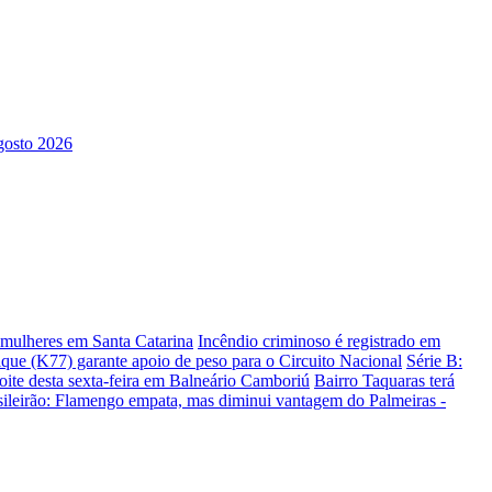
s mulheres em Santa Catarina
Incêndio criminoso é registrado em
ique (K77) garante apoio de peso para o Circuito Nacional
Série B:
te desta sexta-feira em Balneário Camboriú
Bairro Taquaras terá
sileirão: Flamengo empata, mas diminui vantagem do Palmeiras -