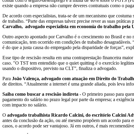
contar com o seguro-desemprego e a multa de 40% sobre o FGTS (Fun
existe quando a empresa não cumpre deveres contratuais como o pagam
De acordo com especialistas, trata-se de um mecanismo que costuma s
de trabalho. “Parte das empresas talvez precise rever as suas práticas
Carvalho, advogado especialista em economia do trabalho pela 
Outro aspecto apontado por Carvalho é o crescimento no Brasil e no
comunicação, tem ocorrido em condições de trabalho desagradáveis. “Se
é do que a justa causa do empregado pela disparidade de forças”, expl
Esse tipo de rescisão resulta em uma contraprestação financeira ma
caso. "O TST tem entendido que o quiet quitting é o exercício legíti
usando o dispositivo, previsto na CLT”, finaliza o advogado.
Para
João Valença, advogado com atuação em Direito do Traba
de direitos. “Atualmente a internet é uma grande aliada, pois leva inf
Saiba como buscar a rescisão indireta -
O primeiro passo para quem 
pagamento do salário no prazo legal por parte da empresa; a exigênci
com impacto no salário.
O
advogado trabalhista Ricardo Calcini, do escritório Calcini A
antes da conclusão da ação, ou até mesmo propõem um acordo para ence
casos, o acordo pode ser vantajoso. Já em outros, é mais recomendável 