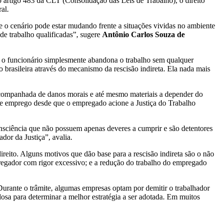
rtigo 483 da CLT (Consolidação das Leis de Trabalho), o direito
al.
 o cenário pode estar mudando frente a situações vividas no ambiente
 de trabalho qualificadas”, sugere
Antônio Carlos Souza de
o o funcionário simplesmente abandona o trabalho sem qualquer
o brasileira através do mecanismo da rescisão indireta. Ela nada mais
 acompanhada de danos morais e até mesmo materiais a depender do
o de emprego desde que o empregado acione a Justiça do Trabalho
nsciência que não possuem apenas deveres a cumprir e são detentores
dor da Justiça”, avalia.
ireito. Alguns motivos que dão base para a rescisão indireta são o não
pregador com rigor excessivo; e a redução do trabalho do empregado
urante o trâmite, algumas empresas optam por demitir o trabalhador
osa para determinar a melhor estratégia a ser adotada. Em muitos