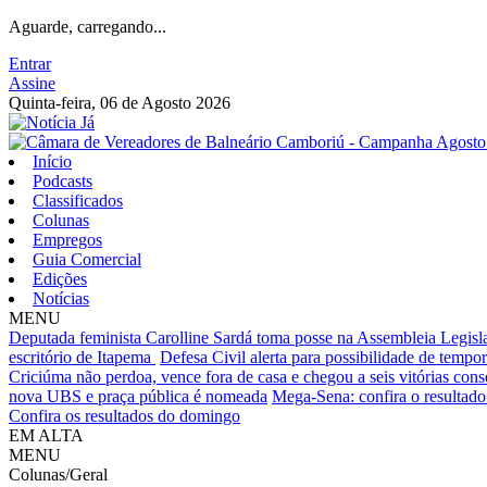
Aguarde, carregando...
Entrar
Assine
Quinta-feira, 06 de Agosto 2026
Início
Podcasts
Classificados
Colunas
Empregos
Guia Comercial
Edições
Notícias
MENU
Deputada feminista Carolline Sardá toma posse na Assembleia Legislat
escritório de Itapema
Defesa Civil alerta para possibilidade de tempora
Criciúma não perdoa, vence fora de casa e chegou a seis vitórias cons
nova UBS e praça pública é nomeada
Mega-Sena: confira o resultado 
Confira os resultados do domingo
EM ALTA
MENU
Colunas/Geral