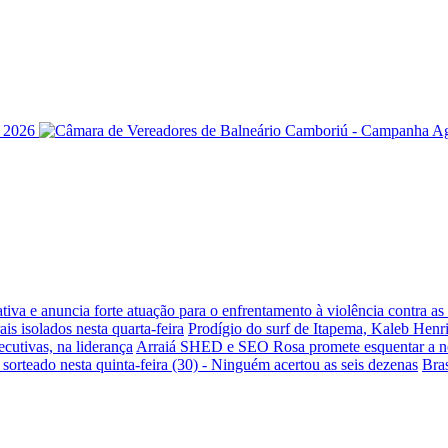
iva e anuncia forte atuação para o enfrentamento à violência contra a
is isolados nesta quarta-feira
Prodígio do surf de Itapema, Kaleb Henr
ecutivas, na liderança
Arraiá SHED e SEO Rosa promete esquentar a noi
sorteado nesta quinta-feira (30) - Ninguém acertou as seis dezenas
Bra