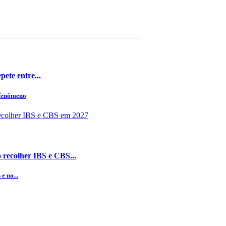
ete entre...
 fenômeno
 recolher IBS e CBS...
e no...