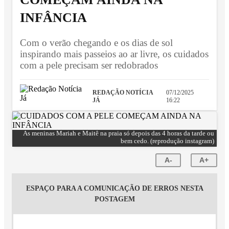
INFÂNCIA
Com o verão chegando e os dias de sol
inspirando mais passeios ao ar livre, os cuidados
com a pele precisam ser redobrados
REDAÇÃO NOTÍCIA
07/12/2025
JÁ
16:22
As meninas Mariah e Maitê na praia só depois das 4 horas da tarde ou
bem cedo. (reprodução instagram)
A-
A+
ESPAÇO PARA A COMUNICAÇÃO DE ERROS NESTA
POSTAGEM