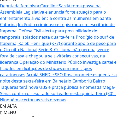
Deputada feminista Carolline Sardá toma posse na
Assembleia Legislativa e anuncia forte atuação para o
enfrentamento à violência contra as mulheres em Santa
Catarina
Incêndio criminoso é registrado em escritório de
Itapema
Defesa Civil alerta para possibilidade de
temporais isolados nesta quarta-feira
Prodígio do surf de
Itapema, Kaleb Henrique (K77) garante apoio de peso para
o Circuito Nacional
Série B: Criciúma não perdoa, vence
fora de casa e chegou a seis vitórias consecutivas, na
liderança
Operação do Ministério Público investiga cartel e
fraudes em licitações de shows em municípios
catarinenses
Arraiá SHED e SEO Rosa promete esquentar a
noite desta sexta-feira em Balneário Camboriú
Bairro
Taquaras terá nova UBS e praça pública é nomeada
Mega-
Sena: confira o resultado sorteado nesta quinta-feira (30) -
Ninguém acertou as seis dezenas
EM ALTA
MENU