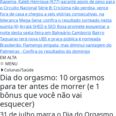
Itapema, Kaleb Henrique (K77) garante apoio de peso para
o Circuito Nacional
Série B: Criciúma não perdoa, vence
fora de casa e chegou a seis vitórias consecutivas, na
liderança
Mega-Sena: confira o resultado sorteado nesta
quinta (6)
Arraiá SHED e SEO Rosa promete esquentar a
noite desta sexta-feira em Balneário Camboriú
Bairro
Taquaras terá nova UBS e praça pública é nomeada
Brasileirão: Flamengo empata, mas diminui vantagem do
Palmeiras - Confira os resultados do domingo
EM ALTA
MENU
Colunas/Saúde
Dia do orgasmo: 10 orgasmos
para ter antes de morrer (e 1
bônus que você não vai
esquecer)
31 de julho marca o Dia do Orgasmo