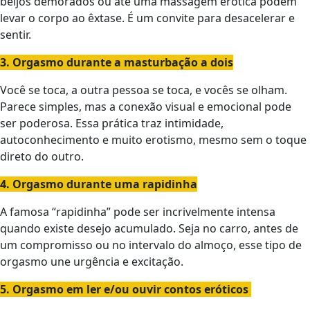
beijos demorados ou até uma massagem erótica podem
levar o corpo ao êxtase. É um convite para desacelerar e
sentir.
3. Orgasmo durante a masturbação a dois
Você se toca, a outra pessoa se toca, e vocês se olham.
Parece simples, mas a conexão visual e emocional pode
ser poderosa. Essa prática traz intimidade,
autoconhecimento e muito erotismo, mesmo sem o toque
direto do outro.
4. Orgasmo durante uma rapidinha
A famosa “rapidinha” pode ser incrivelmente intensa
quando existe desejo acumulado. Seja no carro, antes de
um compromisso ou no intervalo do almoço, esse tipo de
orgasmo une urgência e excitação.
5. Orgasmo em ler e/ou ouvir contos eróticos