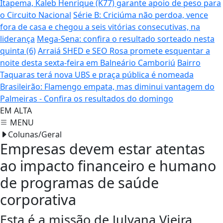
Itapema, Kaleb Henrique (K77) garante apoio de peso para
o Circuito Nacional
Série B: Criciúma não perdoa, vence
fora de casa e chegou a seis vitórias consecutivas, na
liderança
Mega-Sena: confira o resultado sorteado nesta
quinta (6)
Arraiá SHED e SEO Rosa promete esquentar a
noite desta sexta-feira em Balneário Camboriú
Bairro
Taquaras terá nova UBS e praça pública é nomeada
Brasileirão: Flamengo empata, mas diminui vantagem do
Palmeiras - Confira os resultados do domingo
EM ALTA
MENU
Colunas/Geral
Empresas devem estar atentas
ao impacto financeiro e humano
de programas de saúde
corporativa
Esta é a missão de Julyana Vieira,