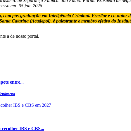
o de Segurança Pública. São Paulo: Fórum Brasileiro de Segura
cesso em: 05 jan. 2026.
om pós-graduação em Inteligência Criminal. Escritor e co-autor de l
 Santa Catarina (Acadepol), é palestrante e membro efetivo do Insti
te a de nosso portal.
ete entre...
 fenômeno
 recolher IBS e CBS...