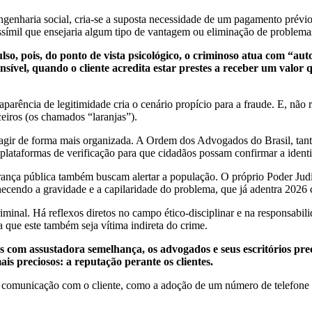
engenharia social, cria-se a suposta necessidade de um pagamento prévio
rossímil que ensejaria algum tipo de vantagem ou eliminação de problema
lso, pois, do ponto de vista psicológico, o criminoso atua com “au
l, quando o cliente acredita estar prestes a receber um valor q
arência de legitimidade cria o cenário propício para a fraude. E, não r
ceiros (os chamados “laranjas”).
reagir de forma mais organizada. A Ordem dos Advogados do Brasil, tan
plataformas de verificação para que cidadãos possam confirmar a ident
rança pública também buscam alertar a população. O próprio Poder Judi
conhecendo a gravidade e a capilaridade do problema, que já adentra 202
iminal. Há reflexos diretos no campo ético-disciplinar e na responsabilid
 que este também seja vítima indireta do crime.
 com assustadora semelhança, os advogados e seus escritórios prec
s preciosos: a reputação perante os clientes.
l de comunicação com o cliente, como a adoção de um número de telefone 