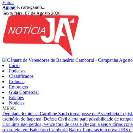
Entrar
Aguarde, carregando...
Assine
Sexta-feira, 07 de Agosto 2026
Início
Podcasts
Classificados
Colunas
Empregos
Guia Comercial
Edições
Notícias
MENU
Deputada feminista Carolline Sardá toma posse na Assembleia Legislat
escritório de Itapema
Defesa Civil alerta para possibilidade de tempora
Criciúma não perdoa, vence fora de casa e chegou a seis vitórias cons
sexta-feira em Balneário Camboriú
Bairro Taquaras terá nova UBS e 