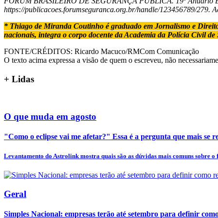
FÓRUM BRASILEIRO DE SEGURANÇA PÚBLICA. 19º Anuário Brasileir
https://publicacoes.forumseguranca.org.br/handle/123456789/279. A
* Thiago de Miranda Coutinho é graduado em Jornalismo e Direito, c
nacionais, integra o corpo docente da Academia da Polícia Civil de
FONTE/CRÉDITOS:
Ricardo Macuco/RMCom Comunicação
O texto acima expressa a visão de quem o escreveu, não necessariamen
+
Lidas
O que muda em agosto
"Como o eclipse vai me afetar?" Essa é a pergunta que mais se rep
Levantamento do Astrolink mostra quais são as dúvidas mais comuns sobre o
Geral
Simples Nacional: empresas terão até setembro para definir como