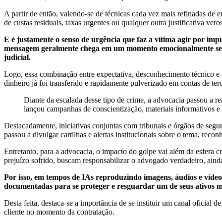
A partir de então, valendo-se de técnicas cada vez mais refinadas de 
de custas residuais, taxas urgentes ou qualquer outra justificativa ve
E é justamente o senso de urgência que faz a vítima agir por impu
mensagem geralmente chega em um momento emocionalmente sensíve
judicial.
Logo, essa combinação entre expectativa, desconhecimento técnico e ap
dinheiro já foi transferido e rapidamente pulverizado em contas de ter
Diante da escalada desse tipo de crime, a advocacia passou a 
lançou campanhas de conscientização, materiais informativos e 
Destacadamente, iniciativas conjuntas com tribunais e órgãos de segu
passou a divulgar cartilhas e alertas institucionais sobre o tema, re
Entretanto, para a advocacia, o impacto do golpe vai além da esfera cr
prejuízo sofrido, buscam responsabilizar o advogado verdadeiro, ainda
Por isso, em tempos de IAs reproduzindo imagens, áudios e vídeos
documentadas para se proteger e resguardar um de seus ativos mai
Desta feita, destaca-se a importância de se instituir um canal oficia
cliente no momento da contratação.