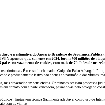
va disso é a estimativa do Anuário Brasileiro de Segurança Públic
rdVPN apontou que, somente em 2024, foram 700 milhões de ataques 
 países no vazamento de cookies, com mais de 7 bilhões de ocorrên
gens criminosas. É o caso do chamado “Golpe do Falso Advogado” – qu
cado e profundamente lesivo não apenas ao patrimônio das vítimas, mas
a, mas devastador em seus efeitos. Criminosos acessam processos judici
am em contato com a parte vencedora, passando-se pelo advogado constit
blicos), linguagem técnica (facilmente adaptável com o uso de Inteligênc
tato com as vítimas.