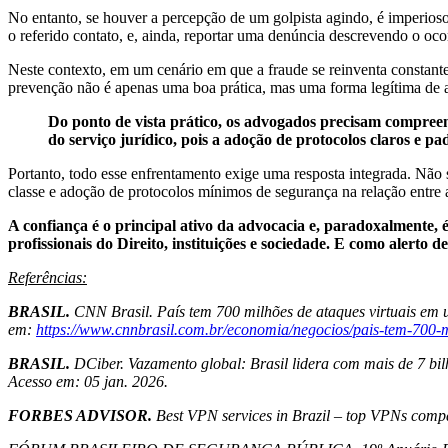
No entanto, se houver a percepção de um golpista agindo, é imperio
o referido contato, e, ainda, reportar uma denúncia descrevendo o oco
Neste contexto, em um cenário em que a fraude se reinventa constante
prevenção não é apenas uma boa prática, mas uma forma legítima de a
Do ponto de vista prático, os advogados precisam compreen
do serviço jurídico, pois a adoção de protocolos claros e p
Portanto, todo esse enfrentamento exige uma resposta integrada. Não s
classe e adoção de protocolos mínimos de segurança na relação entre a
A confiança é o principal ativo da advocacia e, paradoxalmente, 
profissionais do Direito, instituições e sociedade. E como alerto 
Referências:
BRASIL.
CNN Brasil.
País tem 700 milhões de ataques virtuais em u
em:
https://www.cnnbrasil.com.br/economia/negocios/pais-tem-700-mi
BRASIL.
DCiber.
Vazamento global: Brasil lidera com mais de 7 bi
Acesso em: 05 jan. 2026.
FORBES ADVISOR.
Best VPN services in Brazil – top VPNs comp