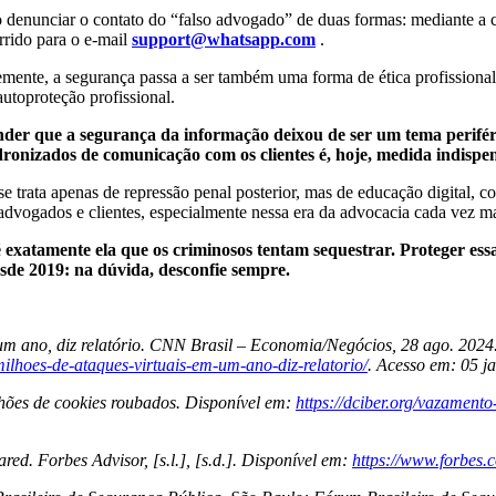
so denunciar o contato do “falso advogado” de duas formas: mediante 
rrido para o e-mail
support@whatsapp.com
.
mente, a segurança passa a ser também uma forma de ética profissional 
utoproteção profissional.
der que a segurança da informação deixou de ser um tema periféri
adronizados de comunicação com os clientes é, hoje, medida indispen
e trata apenas de repressão penal posterior, mas de educação digital, co
dvogados e clientes, especialmente nessa era da advocacia cada vez mai
é exatamente ela que os criminosos tentam sequestrar. Proteger es
desde 2019: na dúvida, desconfie sempre.
m ano, diz relatório
. CNN Brasil – Economia/Negócios, 28 ago. 2024.
lhoes-de-ataques-virtuais-em-um-ano-diz-relatorio/
. Acesso em: 05 j
lhões de cookies roubados
. Disponível em:
https://dciber.org/vazament
ared
. Forbes Advisor, [s.l.], [s.d.]. Disponível em:
https://www.forbes.c