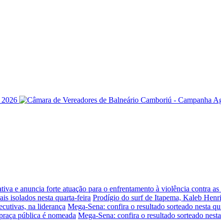
iva e anuncia forte atuação para o enfrentamento à violência contra a
is isolados nesta quarta-feira
Prodígio do surf de Itapema, Kaleb Henr
ecutivas, na liderança
Mega-Sena: confira o resultado sorteado nesta qui
praça pública é nomeada
Mega-Sena: confira o resultado sorteado nesta