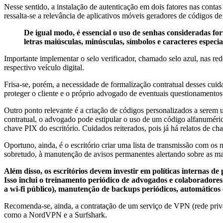
Nesse sentido, a instalação de autenticação em dois fatores nas contas
ressalta-se a relevância de aplicativos móveis geradores de códigos 
De igual modo, é essencial o uso de senhas consideradas forte
letras maiúsculas, minúsculas, símbolos e caracteres especia
Importante implementar o selo verificador, chamado selo azul, nas red
respectivo veículo digital.
Frisa-se, porém, a necessidade de formalização contratual desses cuid
proteger o cliente e o próprio advogado de eventuais questionamentos 
Outro ponto relevante é a criação de códigos personalizados a serem
contratual, o advogado pode estipular o uso de um código alfanuméri
chave PIX do escritório. Cuidados reiterados, pois já há relatos de 
Oportuno, ainda, é o escritório criar uma lista de transmissão com os
sobretudo, à manutenção de avisos permanentes alertando sobre as ma
Além disso, os escritórios devem investir em políticas internas d
Isso inclui o treinamento periódico de advogados e colaboradores 
a wi-fi público), manutenção de backups periódicos, automáticos
Recomenda-se, ainda, a contratação de um serviço de VPN (rede privad
como a NordVPN e a Surfshark.