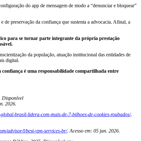
a configuração do app de mensagem de modo a “denunciar e bloquear”
e de preservação da confiança que sustenta a advocacia. Afinal, a
co para se tornar parte integrante da própria prestação
sável.
nscientização da população, atuação institucional das entidades de
s digital.
sa confiança é uma responsabilidade compartilhada entre
 Disponível
an. 2026.
o-global-brasil-lidera-com-mais-de-7-bilhoes-de-cookies-roubados/
.
om/advisor/l/best-vpn-services-br/
. Acesso em: 05 jan. 2026.