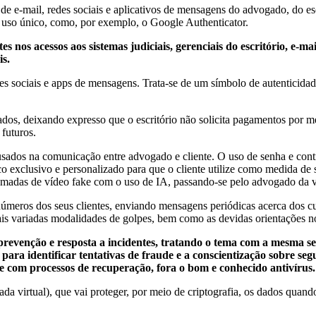
 de e-mail, redes sociais e aplicativos de mensagens do advogado, do es
de uso único, como, por exemplo, o Google Authenticator.
s nos acessos aos sistemas judiciais, gerenciais do escritório, e-ma
is.
es sociais e apps de mensagens. Trata-se de um símbolo de autenticidade
ados, deixando expresso que o escritório não solicita pagamentos por men
futuros.
 usados na comunicação entre advogado e cliente. O uso de senha e co
co exclusivo e personalizado para que o cliente utilize como medida de
chamadas de vídeo fake com o uso de IA, passando-se pelo advogado da v
 números dos seus clientes, enviando mensagens periódicas acerca dos cu
is variadas modalidades de golpes, bem como as devidas orientações n
e prevenção e resposta a incidentes, tratando o tema com a mesma se
para identificar tentativas de fraude e a conscientização sobre seg
 e com processos de recuperação, fora o bom e conhecido antivírus.
a virtual), que vai proteger, por meio de criptografia, os dados quando