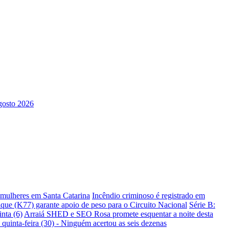
s mulheres em Santa Catarina
Incêndio criminoso é registrado em
ique (K77) garante apoio de peso para o Circuito Nacional
Série B:
nta (6)
Arraiá SHED e SEO Rosa promete esquentar a noite desta
 quinta-feira (30) - Ninguém acertou as seis dezenas