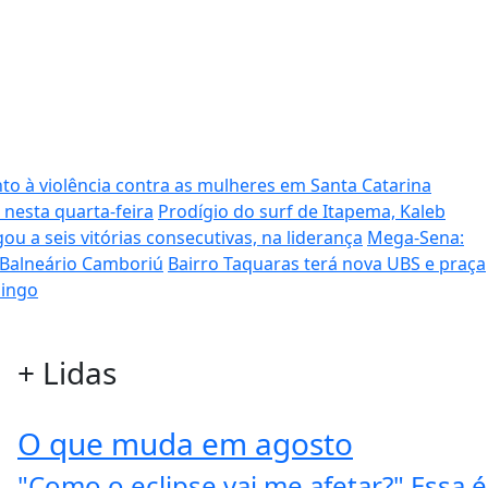
to à violência contra as mulheres em Santa Catarina
 nesta quarta-feira
Prodígio do surf de Itapema, Kaleb
ou a seis vitórias consecutivas, na liderança
Mega-Sena:
 Balneário Camboriú
Bairro Taquaras terá nova UBS e praça
mingo
+
Lidas
O que muda em agosto
"Como o eclipse vai me afetar?" Essa é