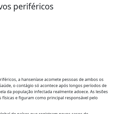
vos periféricos
eriféricos, a hanseníase acomete pessoas de ambos os
 Saúde, o contágio só acontece após longos períodos de
la da população infectada realmente adoece. As lesões
 físicas e figuram como principal responsável pelo
lobal de países que registram novos casos de