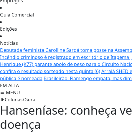
Empregos
Guia Comercial
Edições
Notícias
Deputada feminista Carolline Sardá toma posse na Assemble
Incêndio criminoso é registrado em escritório de Itapema
Henrique (K77) garante apoio de peso para o Circuito Naci
confira o resultado sorteado nesta quinta (6)
Arraiá SHED e
pública é nomeada
Brasileirão: Flamengo empata, mas dim
EM ALTA
MENU
Colunas/Geral
Hanseníase: conheça ve
doença