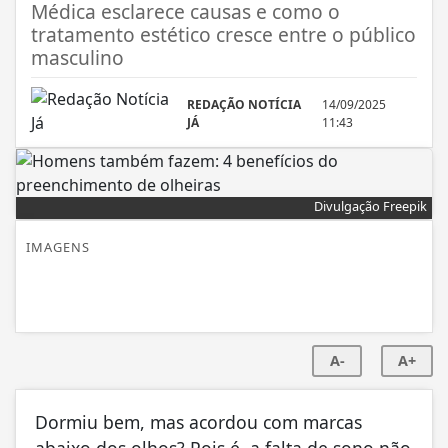
Médica esclarece causas e como o
tratamento estético cresce entre o público
masculino
REDAÇÃO NOTÍCIA
14/09/2025
JÁ
11:43
Divulgação Freepik
IMAGENS
A-
A+
Dormiu bem, mas acordou com marcas
abaixo dos olhos? Pois é, a falta de sono não