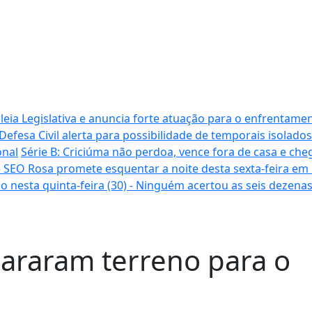
ia Legislativa e anuncia forte atuação para o enfrentamen
Defesa Civil alerta para possibilidade de temporais isolados
onal
Série B: Criciúma não perdoa, vence fora de casa e cheg
 SEO Rosa promete esquentar a noite desta sexta-feira em
o nesta quinta-feira (30) - Ninguém acertou as seis dezena
pararam terreno para o