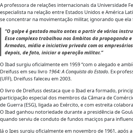
A professora de relações internacionais da Universidade Fed
especialista na relação entre Estados Unidos e América La
se concentrar na movimentação militar, ignorando que ela
“O golpe é gestado muito antes a partir de vários instr
Esse complexo trabalhou nos âmbitos da propaganda e da
Armadas, mídia e iniciativa privada com os empresários.
depois, de fato, iniciar a operação militar.”
O Ibad surgiu oficialmente em 1959 “com o alegado e ambí
Dreifuss em seu livro
1964: A Conquista do Estado
. Ex-profes
(UFF), Dreifuss faleceu em 2003.
O livro de Dreifuss destaca que o Ibad era formado, princ
participação especial dos membros da Câmara de Comércio
de Guerra (ESG), ligada ao Exército, e com estreita colabor
O Ibad ganhou notoriedade durante a presidência de Goula
quando serviu de conduto de fundos maciços para influenci
Já o Ipes surgiu oficialmente em novembro de 1961, após 