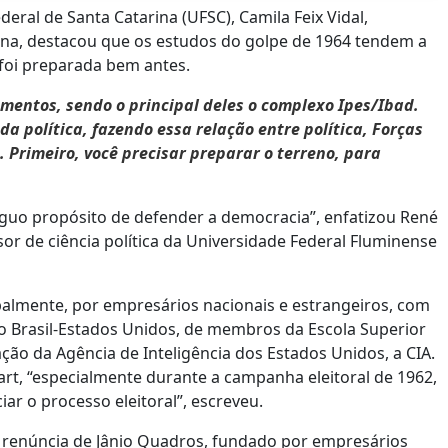
eral de Santa Catarina (UFSC), Camila Feix Vidal,
tina, destacou que os estudos do golpe de 1964 tendem a
 foi preparada bem antes.
umentos, sendo o principal deles o complexo Ipes/Ibad.
 política, fazendo essa relação entre política, Forças
 Primeiro, você precisar preparar o terreno, para
guo propósito de defender a democracia”, enfatizou René
sor de ciência política da Universidade Federal Fluminense
ipalmente, por empresários nacionais e estrangeiros, com
 Brasil-Estados Unidos, de membros da Escola Superior
ação da Agência de Inteligência dos Estados Unidos, a CIA.
rt, “especialmente durante a campanha eleitoral de 1962,
ar o processo eleitoral”, escreveu.
a renúncia de Jânio Quadros, fundado por empresários