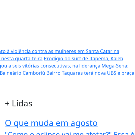
to à violência contra as mulheres em Santa Catarina
 nesta quarta-feira
Prodígio do surf de Itapema, Kaleb
ou a seis vitórias consecutivas, na liderança
Mega-Sena:
 Balneário Camboriú
Bairro Taquaras terá nova UBS e praça
s
+
Lidas
O que muda em agosto
"Como o eclipse vai me afetar?" Essa é