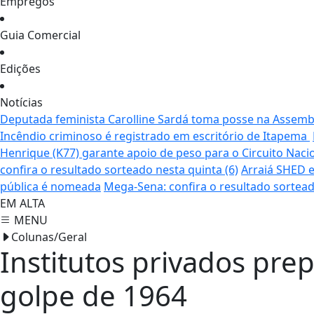
Empregos
Guia Comercial
Edições
Notícias
Deputada feminista Carolline Sardá toma posse na Assemble
Incêndio criminoso é registrado em escritório de Itapema
Henrique (K77) garante apoio de peso para o Circuito Naci
confira o resultado sorteado nesta quinta (6)
Arraiá SHED e
pública é nomeada
Mega-Sena: confira o resultado sortead
EM ALTA
MENU
Colunas/Geral
Institutos privados pre
golpe de 1964