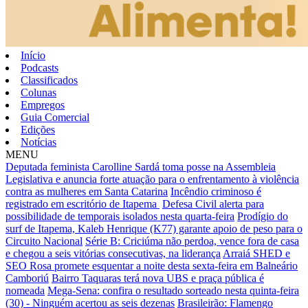
Início
Podcasts
Classificados
Colunas
Empregos
Guia Comercial
Edições
Notícias
MENU
Deputada feminista Carolline Sardá toma posse na Assembleia
Legislativa e anuncia forte atuação para o enfrentamento à violência
contra as mulheres em Santa Catarina
Incêndio criminoso é
registrado em escritório de Itapema
Defesa Civil alerta para
possibilidade de temporais isolados nesta quarta-feira
Prodígio do
surf de Itapema, Kaleb Henrique (K77) garante apoio de peso para o
Circuito Nacional
Série B: Criciúma não perdoa, vence fora de casa
e chegou a seis vitórias consecutivas, na liderança
Arraiá SHED e
SEO Rosa promete esquentar a noite desta sexta-feira em Balneário
Camboriú
Bairro Taquaras terá nova UBS e praça pública é
nomeada
Mega-Sena: confira o resultado sorteado nesta quinta-feira
(30) - Ninguém acertou as seis dezenas
Brasileirão: Flamengo