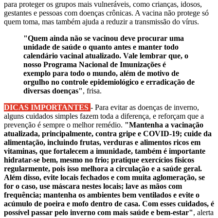
para proteger os grupos mais vulneráveis, como crianças, idosos,
gestantes e pessoas com doenças crônicas. A vacina não protege só
quem toma, mas também ajuda a reduzir a transmissão do vírus.
"Quem ainda não se vacinou deve procurar uma
unidade de saúde o quanto antes e manter todo
calendário vacinal atualizado. Vale lembrar que, o
nosso Programa Nacional de Imunizações é
exemplo para todo o mundo, além de motivo de
orgulho no controle epidemiológico e erradicação de
diversas doenças"
, frisa.
DICAS IMPORTANTES
- Para evitar as doenças de inverno,
alguns cuidados simples fazem toda a diferença, e reforçam que a
prevenção é sempre o melhor remédio.
"Mantenha a vacinação
atualizada, principalmente, contra gripe e COVID-19; cuide da
alimentação, incluindo frutas, verduras e alimentos ricos em
vitaminas, que fortalecem a imunidade, também é importante
hidratar-se bem, mesmo no frio; pratique exercícios físicos
regularmente, pois isso melhora a circulação e a saúde geral.
Além disso, evite locais fechados e com muita aglomeração, se
for o caso, use máscara nestes locais; lave as mãos com
frequência; mantenha os ambientes bem ventilados e evite o
acúmulo de poeira e mofo dentro de casa. Com esses cuidados, é
possível passar pelo inverno com mais saúde e bem-estar"
, alerta