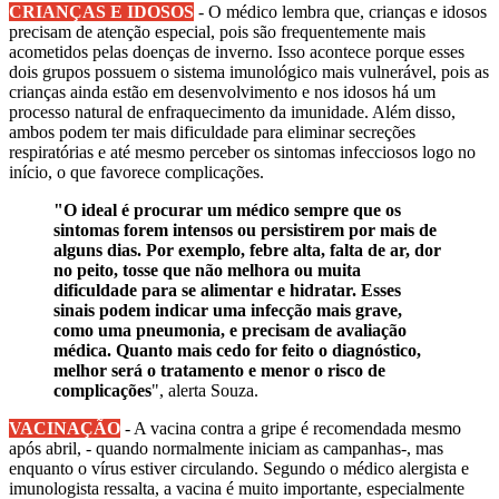
CRIANÇAS E IDOSOS
- O médico lembra que, crianças e idosos
precisam de atenção especial, pois são frequentemente mais
acometidos pelas doenças de inverno. Isso acontece porque esses
dois grupos possuem o sistema imunológico mais vulnerável, pois as
crianças ainda estão em desenvolvimento e nos idosos há um
processo natural de enfraquecimento da imunidade. Além disso,
ambos podem ter mais dificuldade para eliminar secreções
respiratórias e até mesmo perceber os sintomas infecciosos logo no
início, o que favorece complicações.
"O ideal é procurar um médico sempre que os
sintomas forem intensos ou persistirem por mais de
alguns dias. Por exemplo, febre alta, falta de ar, dor
no peito, tosse que não melhora ou muita
dificuldade para se alimentar e hidratar. Esses
sinais podem indicar uma infecção mais grave,
como uma pneumonia, e precisam de avaliação
médica. Quanto mais cedo for feito o diagnóstico,
melhor será o tratamento e menor o risco de
complicações
", alerta Souza.
VACINAÇÃO
- A vacina contra a gripe é recomendada mesmo
após abril, - quando normalmente iniciam as campanhas-, mas
enquanto o vírus estiver circulando. Segundo o médico alergista e
imunologista ressalta, a vacina é muito importante, especialmente