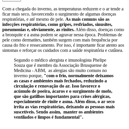
Com a chegada do inverno, as temperaturas reduzem e o ar tende a
ficar mais seco, favorecendo o surgimento de algumas doenças
respiratórias, e até mesmo de pele.
As mais comuns são as
infecções respiratórias, como gripes, resfriados, sinusites,
pneumonias e, obviamente, as rinites.
Além disso, doenças como
a bronquite e a asma podem se agravar nessa época. Problemas de
pele como dermatites, também surgem com mais frequência por
causa do frio e ressecamento. Por isso, é importante ficar atento aos
sintomas e reforçar os cuidados com a saúde respiratória e cutânea.
Segundo o médico alergista e imunologista Phelipe
Souza que é membro da Associação Brusquense de
Medicina - ABM, as alergias são muito comuns no
inverno porque,
"com o frio, normalmente deixamos
as casas e ambientes mais fechados, reduzindo a
circulação e renovação do ar. Isso favorece o
acúmulo de poeira, ácaros e o surgimento de mofo,
que são gatilhos importantes para crises alérgicas,
especialmente de rinite e asma. Além disso, o ar seco
irrita as vias respiratórias, deixando as pessoas mais
suscetíveis. Sendo assim, manter os ambientes
ventilados e limpos é fundamental".