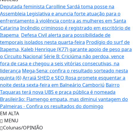
Deputada feminista Carolline Sardá toma posse na
Assembleia Legislativa e anuncia forte atuação para o
enfrentamento à violência contra as mulheres em Santa
Catarina
Incêndio criminoso é registrado em escritório de
Itapema
Defesa Civil alerta para possibilidade de
temporais isolados nesta quarta-feira
Prodígio do surf de
Itapema, Kaleb Henrique (K77) garante apoio de peso para
o Circuito Nacional
Série B: Criciúma não perdoa, vence
fora de casa e chegou a seis vitórias consecutivas, na
liderança
Mega-Sena: confira o resultado sorteado nesta
quinta (6)
Arraiá SHED e SEO Rosa promete esquentar a
noite desta sexta-feira em Balneário Camboriú
Bairro
Taquaras terá nova UBS e praça pública é nomeada
Brasileirão: Flamengo empata, mas diminui vantagem do
Palmeiras - Confira os resultados do domingo
EM ALTA
MENU
Colunas/OPINIÃO