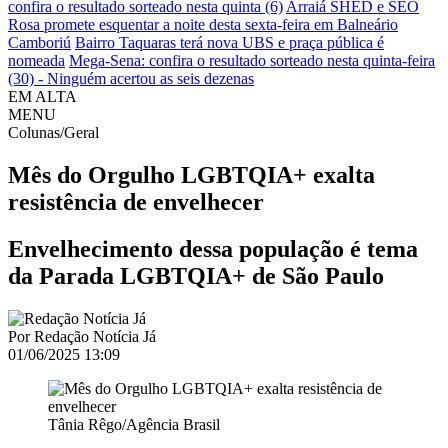
confira o resultado sorteado nesta quinta (6)
Arraiá SHED e SEO
Rosa promete esquentar a noite desta sexta-feira em Balneário
Camboriú
Bairro Taquaras terá nova UBS e praça pública é
nomeada
Mega-Sena: confira o resultado sorteado nesta quinta-feira
(30) - Ninguém acertou as seis dezenas
EM ALTA
MENU
Colunas/Geral
Mês do Orgulho LGBTQIA+ exalta
resistência de envelhecer
Envelhecimento dessa população é tema
da Parada LGBTQIA+ de São Paulo
Por
Redação Notícia Já
01/06/2025 13:09
Tânia Rêgo/Agência Brasil