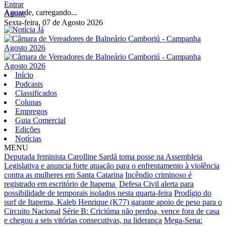
Entrar
Aguarde, carregando...
Assine
Sexta-feira, 07 de Agosto 2026
Início
Podcasts
Classificados
Colunas
Empregos
Guia Comercial
Edições
Notícias
MENU
Deputada feminista Carolline Sardá toma posse na Assembleia
Legislativa e anuncia forte atuação para o enfrentamento à violência
contra as mulheres em Santa Catarina
Incêndio criminoso é
registrado em escritório de Itapema
Defesa Civil alerta para
possibilidade de temporais isolados nesta quarta-feira
Prodígio do
surf de Itapema, Kaleb Henrique (K77) garante apoio de peso para o
Circuito Nacional
Série B: Criciúma não perdoa, vence fora de casa
e chegou a seis vitórias consecutivas, na liderança
Mega-Sena: