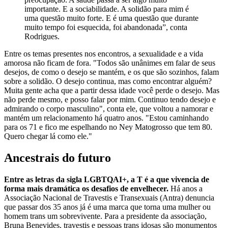
importante. E a sociabilidade. A solidão para mim é
uma questão muito forte. E é uma questão que durante
muito tempo foi esquecida, foi abandonada”, conta
Rodrigues.
Entre os temas presentes nos encontros, a sexualidade e a vida
amorosa não ficam de fora. "Todos são unânimes em falar de seus
desejos, de como o desejo se mantém, e os que são sozinhos, falam
sobre a solidão. O desejo continua, mas como encontrar alguém?
Muita gente acha que a partir dessa idade você perde o desejo. Mas
não perde mesmo, e posso falar por mim. Continuo tendo desejo e
admirando o corpo masculino", conta ele, que voltou a namorar e
mantém um relacionamento há quatro anos. "Estou caminhando
para os 71 e fico me espelhando no Ney Matogrosso que tem 80.
Quero chegar lá como ele."
Ancestrais do futuro
Entre as letras da sigla LGBTQAI+, a T é a que vivencia de
forma mais dramática os desafios de envelhecer.
Há anos a
Associação Nacional de Travestis e Transexuais (Antra) denuncia
que passar dos 35 anos já é uma marca que torna uma mulher ou
homem trans um sobrevivente. Para a presidente da associação,
Bruna Benevides, travestis e pessoas trans idosas são monumentos