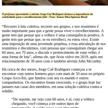
O professor aposentado e ativista Jorge Caê Rodrigues destaca a importância da
coletividade para o envelhecimento feliz -
Foto: Tomaz Silva/Agência Brasil
“Recorrer à luta coletiva, recorrer aos grupos, e nos reunirmos é
muito importante para que a gente possa viver o envelhecimento. A
gente tem que pensar que a velhice é uma consequência positiva. A
gente tem que pensar que, se eu envelheci, eu estou vivo. Existe
uma imposição de uma juventude perpétua, e essa articulação de nos
reunirmos e discutirmos, com pessoas que conseguiram chegar aos
60 anos, aos 70 anos, e discutir o pertencimento de estar velho, é
uma forma de luta”, afirma ele, que ficou viúvo em 2019, após um
relacionamento de 39 anos com o também ativista John Mccarthy.
Há cerca de dez meses, Jorge Caê Rodrigues começou a se
encontrar com outros homens
gays
com mais de 50 anos no próprio
Grupo Arco-Íris, que fundou com seu ex-marido e outros
companheiros. Os encontros foram crescendo, e o grupo hoje faz
jantares nas casas dos membros, em uma solução coletiva contra a
solidão.
“De repente, me vejo com 60 anos, e aí, com a velhice
chegando, você começa a ter outros tipos de
preocupação. A saúde passa a ser algo muito