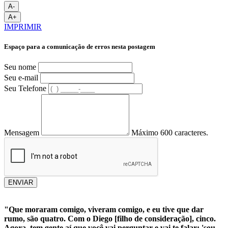
A-
A+
IMPRIMIR
Espaço para a comunicação de erros nesta postagem
Seu nome
Seu e-mail
Seu Telefone
Mensagem
Máximo 600 caracteres.
ENVIAR
"Que moraram comigo, viveram comigo, e eu tive que dar
rumo, são quatro. Com o Diego [filho de consideração], cinco.
Agora, tem gente aí que você vai perguntar e vai te falar: 'sou