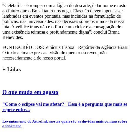
“Celebrá-las é romper com a lógica do descarte, é dar nome e rosto
ao futuro que o Brasil tanto nos nega. Elas não devem apenas ser
lembradas em eventos pontuais, mas incluídas na formulação de
políticas, nas universidades, nas decisões sobre os rumos da nossa
luta. A velhice trans não é o fim de um ciclo: é a consagração de
uma existência teimosa e profundamente digna”, conclui Bruna
Benevides.
FONTE/CRÉDITOS:
Vinícius Lisboa - Repórter da Agência Brasil
O texto acima expressa a visão de quem o escreveu, não
necessariamente a de nosso portal.
+
Lidas
O que muda em agosto
"Como o eclipse vai me afetar?" Essa é a pergunta que mais se
repete entre...
Levantamento do Astrolink mostra quais são as dúvidas mais comuns sobre
o fenômeno