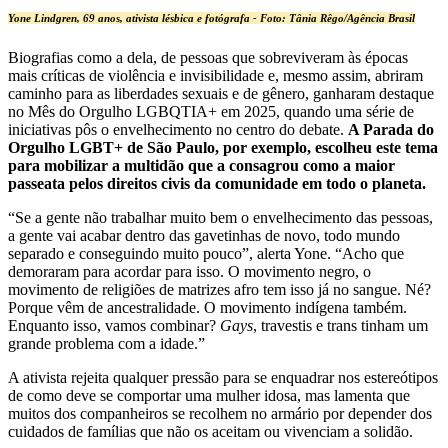
Yone Lindgren, 69 anos, ativista lésbica e fotógrafa -
Foto: Tânia Rêgo/Agência Brasil
Biografias como a dela, de pessoas que sobreviveram às épocas
mais críticas de violência e invisibilidade e, mesmo assim, abriram
caminho para as liberdades sexuais e de gênero, ganharam destaque
no Mês do Orgulho LGBQTIA+ em 2025, quando uma série de
iniciativas pôs o envelhecimento no centro do debate.
A Parada do
Orgulho LGBT+ de São Paulo, por exemplo, escolheu este tema
para mobilizar a multidão que a consagrou como a maior
passeata pelos direitos civis da comunidade em todo o planeta.
“Se a gente não trabalhar muito bem o envelhecimento das pessoas,
a gente vai acabar dentro das gavetinhas de novo, todo mundo
separado e conseguindo muito pouco”, alerta Yone. “Acho que
demoraram para acordar para isso. O movimento negro, o
movimento de religiões de matrizes afro tem isso já no sangue. Né?
Porque vêm de ancestralidade. O movimento indígena também.
Enquanto isso, vamos combinar?
Gays
, travestis e trans tinham um
grande problema com a idade.”
A ativista rejeita qualquer pressão para se enquadrar nos estereótipos
de como deve se comportar uma mulher idosa, mas lamenta que
muitos dos companheiros se recolhem no armário por depender dos
cuidados de famílias que não os aceitam ou vivenciam a solidão.