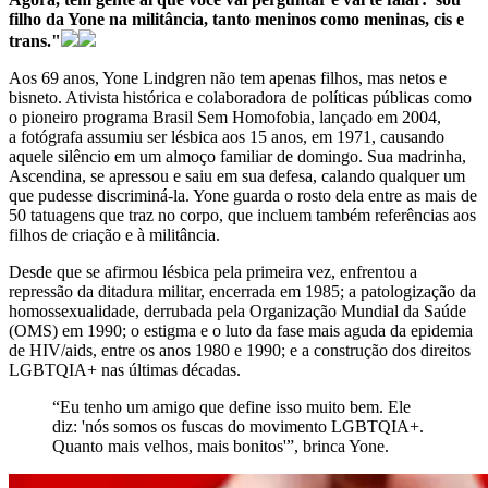
filho da Yone na militância, tanto meninos como meninas, cis e
trans."
Aos 69 anos, Yone Lindgren não tem apenas filhos, mas netos e
bisneto. Ativista histórica e colaboradora de políticas públicas como
o pioneiro programa Brasil Sem Homofobia, lançado em 2004,
a fotógrafa assumiu ser lésbica aos 15 anos, em 1971, causando
aquele silêncio em um almoço familiar de domingo. Sua madrinha,
Ascendina, se apressou e saiu em sua defesa, calando qualquer um
que pudesse discriminá-la. Yone guarda o rosto dela entre as mais de
50 tatuagens que traz no corpo, que incluem também referências aos
filhos de criação e à militância.
Desde que se afirmou lésbica pela primeira vez, enfrentou a
repressão da ditadura militar, encerrada em 1985; a patologização da
homossexualidade, derrubada pela Organização Mundial da Saúde
(OMS) em 1990; o estigma e o luto da fase mais aguda da epidemia
de HIV/aids, entre os anos 1980 e 1990; e a construção dos direitos
LGBTQIA+ nas últimas décadas.
“Eu tenho um amigo que define isso muito bem. Ele
diz: 'nós somos os fuscas do movimento LGBTQIA+.
Quanto mais velhos, mais bonitos'”, brinca Yone.