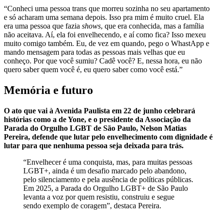
“Conheci uma pessoa trans que morreu sozinha no seu apartamento
e só acharam uma semana depois. Isso pra mim é muito cruel. Ela
era uma pessoa que fazia
shows
, que era conhecida, mas a família
não aceitava. Aí, ela foi envelhecendo, e aí como fica? Isso mexeu
muito comigo também. Eu, de vez em quando, pego o WhastApp e
mando mensagem para todas as pessoas mais velhas que eu
conheço. Por que você sumiu? Cadê você? E, nessa hora, eu não
quero saber quem você é, eu quero saber como você está.”
Memória e futuro
O ato que vai à Avenida Paulista em 22 de junho celebrará
histórias como a de Yone, e o presidente da Associação da
Parada do Orgulho LGBT de São Paulo, Nelson Matias
Pereira, defende que lutar pelo envelhecimento com dignidade é
lutar para que nenhuma pessoa seja deixada para trás.
“Envelhecer é uma conquista, mas, para muitas pessoas
LGBT+, ainda é um desafio marcado pelo abandono,
pelo silenciamento e pela ausência de políticas públicas.
Em 2025, a Parada do Orgulho LGBT+ de São Paulo
levanta a voz por quem resistiu, construiu e segue
sendo exemplo de coragem”, destaca Pereira.