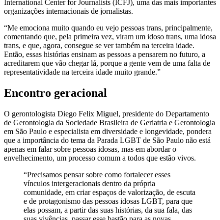
International Center for Journalists (ICFJ), uma das mais importantes
organizações internacionais de jornalistas.
“Me emociona muito quando eu vejo pessoas trans, principalmente,
comentando que, pela primeira vez, viram um idoso trans, uma idosa
trans, e que, agora, consegue se ver também na terceira idade.
Então, essas histórias ensinam as pessoas a pensarem no futuro, a
acreditarem que vão chegar lá, porque a gente vem de uma falta de
representatividade na terceira idade muito grande.”
Encontro geracional
O gerontologista Diego Felix Miguel, presidente do Departamento
de Gerontologia da Sociedade Brasileira de Geriatria e Gerontologia
em São Paulo e especialista em diversidade e longevidade, pondera
que a importância do tema da Parada LGBT de São Paulo não está
apenas em falar sobre pessoas idosas, mas em abordar o
envelhecimento, um processo comum a todos que estão vivos.
“Precisamos pensar sobre como fortalecer esses
vínculos intergeracionais dentro da própria
comunidade, em criar espaços de valorização, de escuta
e de protagonismo das pessoas idosas LGBT, para que
elas possam, a partir das suas histórias, da sua fala, das
suas vivências, passar esse bastão para as novas