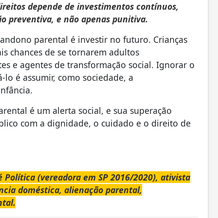
direitos depende de investimentos contínuos,
ção preventiva, e não apenas punitiva.
ndono parental é investir no futuro. Crianças
is chances de se tornarem adultos
es e agentes de transformação social. Ignorar o
-lo é assumir, como sociedade, a
nfância.
ental é um alerta social, e sua superação
lico com a dignidade, o cuidado e o direito de
Política (vereadora em SP 2016/2020), ativista
cia doméstica, alienação parental,
tal.