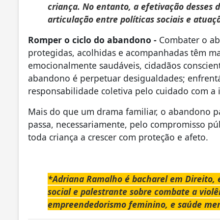
criança. No entanto, a efetivação desses 
articulação entre políticas sociais e atua
Romper o ciclo do abandono -
Combater o aba
protegidas, acolhidas e acompanhadas têm ma
emocionalmente saudáveis, cidadãos conscient
abandono é perpetuar desigualdades; enfrentá
responsabilidade coletiva pelo cuidado com a i
Mais do que um drama familiar, o abandono par
passa, necessariamente, pelo compromisso púb
toda criança a crescer com proteção e afeto.
*Adriana Ramalho é bacharel em Direito, é 
social e palestrante sobre combate a violên
empreendedorismo feminino, e saúde men