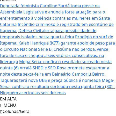
Deputada feminista Carolline Sardá toma posse na
Assembleia Legislativa e anuncia forte atuação para o
enfrentamento à violência contra as mulheres em Santa
Catarina
Incêndio criminoso é registrado em escritório de
Itapema
Defesa Civil alerta para possibilidade de
temporais isolados nesta quarta-feira
Prodígio do surf de
Itapema, Kaleb Henrique (K77) garante apoio de peso para
o Circuito Nacional
Série B: Criciúma não perdoa, vence
fora de casa e chegou a seis vitórias consecutivas, na
liderança
Mega-Sena: confira o resultado sorteado nesta
quinta (6)
Arraiá SHED e SEO Rosa promete esquentar a
noite desta sexta-feira em Balneário Camboriú
Bairro
Taquaras terá nova UBS e praça pública é nomeada
Mega-
Sena: confira o resultado sorteado nesta quinta-feira (30) -
Ninguém acertou as seis dezenas
EM ALTA
MENU
Colunas/Geral