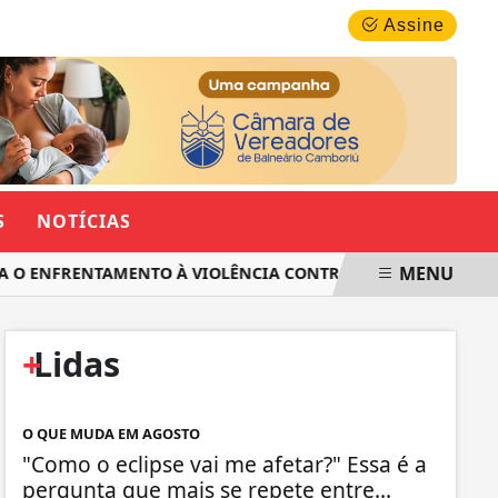
QUINTA-FEIRA, 06 DE AGOSTO 2026
Assine
S
NOTÍCIAS
MENU
 ENFRENTAMENTO À VIOLÊNCIA CONTRA AS MULHERES EM SAN
+
Lidas
O QUE MUDA EM AGOSTO
"Como o eclipse vai me afetar?" Essa é a
pergunta que mais se repete entre...