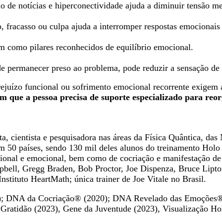
 de notícias e hiperconectividade ajuda a diminuir tensão me
 fracasso ou culpa ajuda a interromper respostas emocionais r
em como pilares reconhecidos de equilíbrio emocional.
de permanecer preso ao problema, pode reduzir a sensação de p
 prejuízo funcional ou sofrimento emocional recorrente exige
que a pessoa precisa de suporte especializado para reor
ta, cientista e pesquisadora nas áreas da Física Quântica, da
 em 50 países, sendo 130 mil deles alunos do treinamento Hol
ional e emocional, bem como de cocriação e manifestação de
bell, Gregg Braden, Bob Proctor, Joe Dispenza, Bruce Lipt
stituto HeartMath; única trainer de Joe Vitale no Brasil.
9); DNA da Cocriação® (2020); DNA Revelado das Emoções® 
ratidão (2023), Gene da Juventude (2023), Visualização Ho