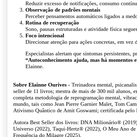
Reduzir excesso de notificações, consumo contínuo
Observação de padrões mentais
Perceber pensamentos automáticos ligados a medo,
Rotina de recuperação
Sono, pausas estruturadas e atividade física segu
Foco intencional
Direcionar atenção para ações concretas, em vez 
Especialistas alertam que sintomas persistentes,
“Autoconhecimento ajuda, mas há momentos em 
Elainne.
Sobre Elainne Ourives -
Treinadora mental, psicanalis
seller de 11 livros; mestra de mais de 300 mil alunos,
completa metodologia de reprogramação mental, vibrac
mundo, tais como Jean Pierre Garnier Malet, Tom Camp
Ativismo Quântico de Amit Goswami; certificada pelo In
Autora Best Seller dos livros: DNA Milionário® (201
Universo (2022), Taqui-Hertz® (2022), O Meu Ano de G
Frequência do Milagre (2025).