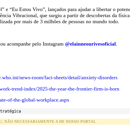
” e “Eu Estou Vivo”, lançados para ajudar a libertar o poten
cia Vibracional, que surgiu a partir de descobertas da físic
tilizada por mais de 3 milhões de pessoas no mundo todo.
ou acompanhe pelo Instagram
@elainneourivesoficial
.
.who.int/news-room/fact-sheets/detail/anxiety-disorders
ork-trend-index/2025-the-year-the-frontier-firm-is-born
ate-of-the-global-workplace.aspx
tratégica
U, NÃO NECESSARIAMENTE A DE NOSSO PORTAL.