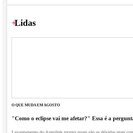
+
Lidas
O QUE MUDA EM AGOSTO
"Como o eclipse vai me afetar?" Essa é a pergunta 
Levantamento do Astrolink mostra quais são as dúvidas mais c