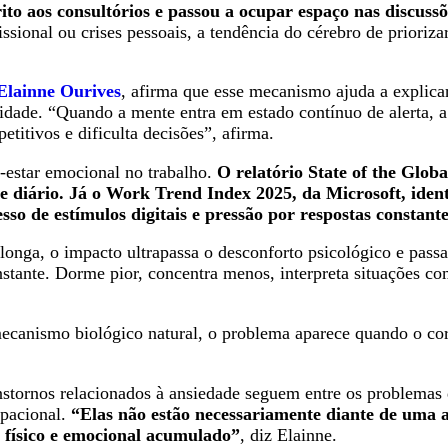
to aos consultórios e passou a ocupar espaço nas discussõ
issional ou crises pessoais, a tendência do cérebro de priori
Elainne Ourives
, afirma que esse mecanismo ajuda a explica
ade. “Quando a mente entra em estado contínuo de alerta, a 
etitivos e dificulta decisões”, afirma.
-estar emocional no trabalho.
O relatório State of the Glo
e diário. Já o Work Trend Index 2025, da Microsoft, iden
sso de estímulos digitais e pressão por respostas constante
longa, o impacto ultrapassa o desconforto psicológico e pass
onstante. Dorme pior, concentra menos, interpreta situações 
mecanismo biológico natural, o problema aparece quando o co
stornos relacionados à ansiedade seguem entre os problemas
upacional.
“Elas não estão necessariamente diante de uma 
e físico e emocional acumulado”
, diz Elainne.