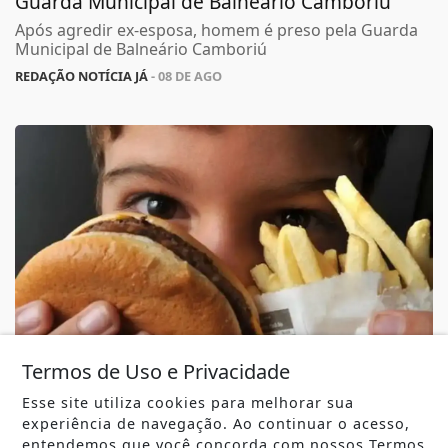
Guarda Municipal de Balneário Camboriú
Após agredir ex-esposa, homem é preso pela Guarda
Municipal de Balneário Camboriú
REDAÇÃO NOTÍCIA JÁ
- 08 DE AGO
Termos de Uso e Privacidade
SAÚDE
Esse site utiliza cookies para melhorar sua
Controle do colesterol deve começar na
experiência de navegação. Ao continuar o acesso,
infância, alerta cardiologista
entendemos que você concorda com nossos Termos