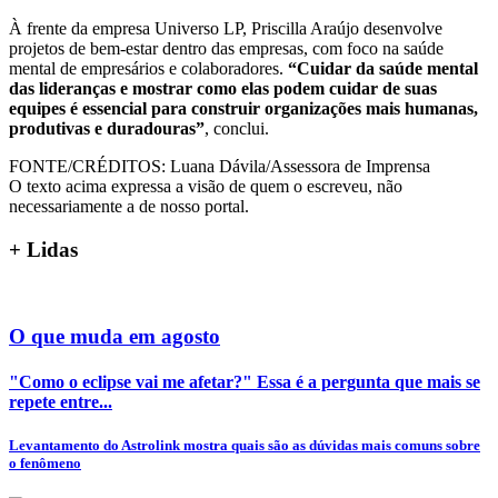
À frente da empresa Universo LP, Priscilla Araújo desenvolve
projetos de bem-estar dentro das empresas, com foco na saúde
mental de empresários e colaboradores.
“Cuidar da saúde mental
das lideranças e mostrar como elas podem cuidar de suas
equipes é essencial para construir organizações mais humanas,
produtivas e duradouras”
, conclui.
FONTE/CRÉDITOS:
Luana Dávila/Assessora de Imprensa
O texto acima expressa a visão de quem o escreveu, não
necessariamente a de nosso portal.
+
Lidas
O que muda em agosto
"Como o eclipse vai me afetar?" Essa é a pergunta que mais se
repete entre...
Levantamento do Astrolink mostra quais são as dúvidas mais comuns sobre
o fenômeno