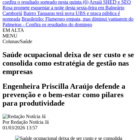
confira o resultado sorteado nesta quinta (6)
Arraiá SHED e SEO
Rosa promete esquentar a noite desta sexta-feira em Balneário
Camboriú
Bairro Taquaras terá nova UBS e praça pública é
nomeada
Brasileirão: Flamengo empata, mas diminui vantagem do
Palmeiras - Confira os resultados do domingo
EM ALTA
MENU
Colunas/Saúde
Saúde ocupacional deixa de ser custo e se
consolida como estratégia de gestão nas
empresas
Engenheira Priscilla Araújo defende a
prevenção e o bem-estar como pilares
para produtividade
Por
Redação Notícia Já
01/03/2026 13:57