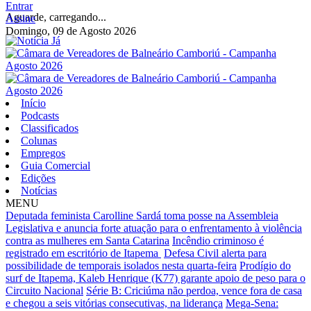
Entrar
Aguarde, carregando...
Assine
Domingo, 09 de Agosto 2026
Início
Podcasts
Classificados
Colunas
Empregos
Guia Comercial
Edições
Notícias
MENU
Deputada feminista Carolline Sardá toma posse na Assembleia
Legislativa e anuncia forte atuação para o enfrentamento à violência
contra as mulheres em Santa Catarina
Incêndio criminoso é
registrado em escritório de Itapema
Defesa Civil alerta para
possibilidade de temporais isolados nesta quarta-feira
Prodígio do
surf de Itapema, Kaleb Henrique (K77) garante apoio de peso para o
Circuito Nacional
Série B: Criciúma não perdoa, vence fora de casa
e chegou a seis vitórias consecutivas, na liderança
Mega-Sena: