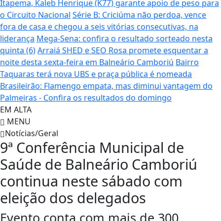
Itapema, Kaleb Henrique (K77) garante apoio de peso para
o Circuito Nacional
Série B: Criciúma não perdoa, vence
fora de casa e chegou a seis vitórias consecutivas, na
liderança
Mega-Sena: confira o resultado sorteado nesta
quinta (6)
Arraiá SHED e SEO Rosa promete esquentar a
noite desta sexta-feira em Balneário Camboriú
Bairro
Taquaras terá nova UBS e praça pública é nomeada
Brasileirão: Flamengo empata, mas diminui vantagem do
Palmeiras - Confira os resultados do domingo
EM ALTA
MENU
Notícias/Geral
9ª Conferência Municipal de
Saúde de Balneário Camboriú
continua neste sábado com
eleição dos delegados
Evento conta com mais de 300