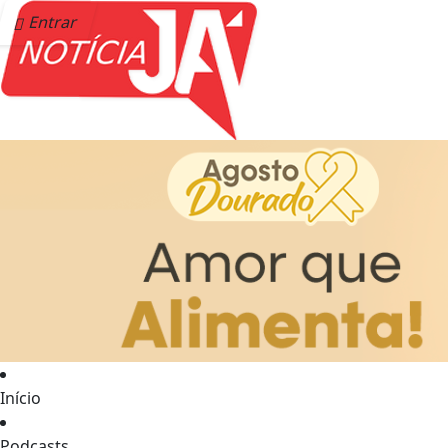
Entrar
Início
Podcasts