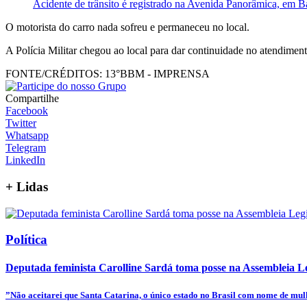
Acidente de trânsito é registrado na Avenida Panorâmica, em Ba
O motorista do carro nada sofreu e permaneceu no local.
A Polícia Militar chegou ao local para dar continuidade no atendiment
FONTE/CRÉDITOS:
13°BBM - IMPRENSA
Compartilhe
Facebook
Twitter
Whatsapp
Telegram
LinkedIn
+
Lidas
Política
Deputada feminista Carolline Sardá toma posse na Assembleia Leg
”Não aceitarei que Santa Catarina, o único estado no Brasil com nome de mulhe