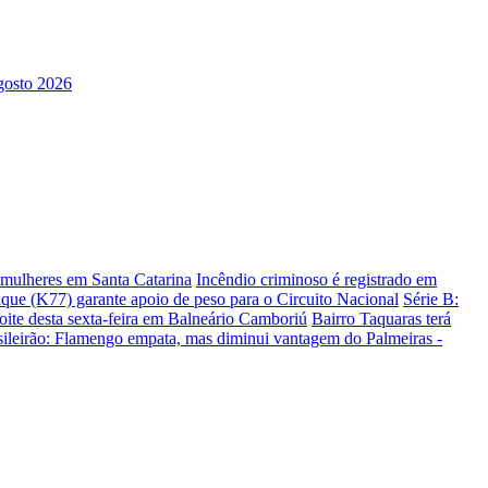
s mulheres em Santa Catarina
Incêndio criminoso é registrado em
ique (K77) garante apoio de peso para o Circuito Nacional
Série B:
te desta sexta-feira em Balneário Camboriú
Bairro Taquaras terá
sileirão: Flamengo empata, mas diminui vantagem do Palmeiras -