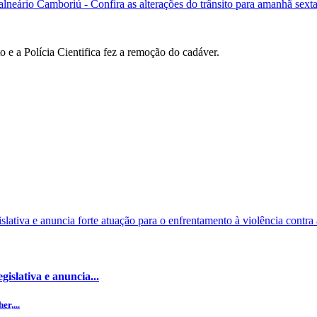
lneário Camboriú - Confira as alterações do trânsito para amanhã sexta
o e a Polícia Cientifica fez a remoção do cadáver.
islativa e anuncia...
r,...