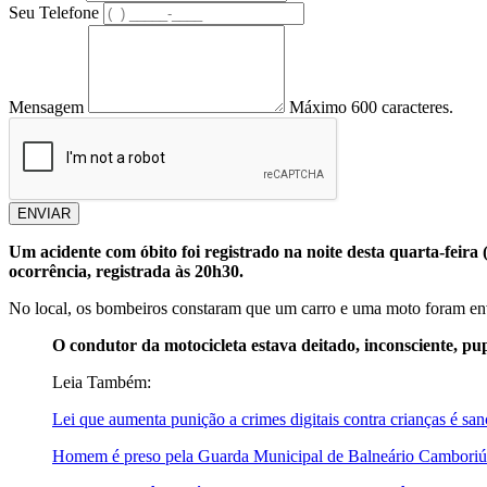
Seu Telefone
Mensagem
Máximo 600 caracteres.
ENVIAR
Um acidente com óbito foi registrado na noite desta quarta-fei
ocorrência, registrada às 20h30.
No local, os bombeiros constaram que um carro e uma moto foram en
O condutor da motocicleta estava deitado, inconsciente, pup
Leia Também:
Lei que aumenta punição a crimes digitais contra crianças é sa
Homem é preso pela Guarda Municipal de Balneário Camboriú m