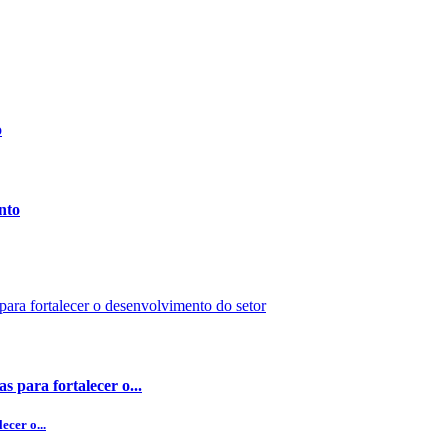
nto
 para fortalecer o...
ecer o...