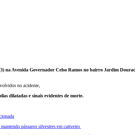
ra (3) na Avenida Governador Celso Ramos no bairro Jardim Doura
volvidos no acidente,
ilas dilatadas e sinais evidentes de morte.
ncionada
antendo pássaros silvestres em cativeiro