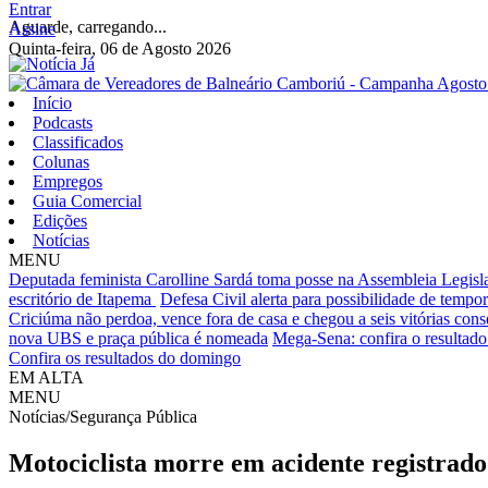
Entrar
Aguarde, carregando...
Assine
Quinta-feira, 06 de Agosto 2026
Início
Podcasts
Classificados
Colunas
Empregos
Guia Comercial
Edições
Notícias
MENU
Deputada feminista Carolline Sardá toma posse na Assembleia Legislat
escritório de Itapema
Defesa Civil alerta para possibilidade de tempora
Criciúma não perdoa, vence fora de casa e chegou a seis vitórias cons
nova UBS e praça pública é nomeada
Mega-Sena: confira o resultado 
Confira os resultados do domingo
EM ALTA
MENU
Notícias/Segurança Pública
Motociclista morre em acidente registrado