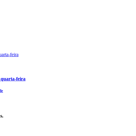
 quarta-feira
de
s.