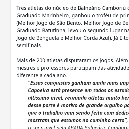
Três atletas do núcleo de Balneário Camboriú
Graduado Marinheiro, ganhou o troféu de prim
(Melhor Jogo de São Bento, Melhor Jogo de Be
Graduado Batutinha, levou o segundo lugar n
Jogo de Benguela e Melhor Corda Azul). Já Elt
semifinais.
Mais de 200 atletas disputaram os jogos. Além
mestres e professores participam das atividad
diferente a cada ano.
“Essas conquistas ganham ainda mais im
Capoeira está presente em todos os estado
altíssimo nível, reunindo atletas muito 
desse porte é motivo de grande orgulho pa
que o trabalho vem sendo feito com dedica
mostram que estamos no caminho certo”
,
responsável pela ABADÁ Balneário Cambori