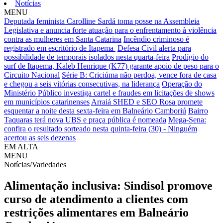
Notícias
MENU
Deputada feminista Carolline Sardá toma posse na Assembleia
Legislativa e anuncia forte atuação para o enfrentamento à violência
contra as mulheres em Santa Catarina
Incêndio criminoso é
registrado em escritório de Itapema
Defesa Civil alerta para
possibilidade de temporais isolados nesta quarta-feira
Prodígio do
surf de Itapema, Kaleb Henrique (K77) garante apoio de peso para o
Circuito Nacional
Série B: Criciúma não perdoa, vence fora de casa
e chegou a seis vitórias consecutivas, na liderança
Operação do
Ministério Público investiga cartel e fraudes em licitações de shows
em municípios catarinenses
Arraiá SHED e SEO Rosa promete
esquentar a noite desta sexta-feira em Balneário Camboriú
Bairro
Taquaras terá nova UBS e praça pública é nomeada
Mega-Sena:
confira o resultado sorteado nesta quinta-feira (30) - Ninguém
acertou as seis dezenas
EM ALTA
MENU
Notícias/Variedades
Alimentação inclusiva: Sindisol promove
curso de atendimento a clientes com
restrições alimentares em Balneário