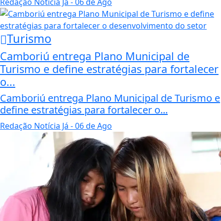
Redação Notícia Já
- 06 de Ago
Turismo
Camboriú entrega Plano Municipal de
Turismo e define estratégias para fortalecer
o...
Camboriú entrega Plano Municipal de Turismo e
define estratégias para fortalecer o...
Redação Notícia Já
- 06 de Ago