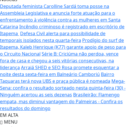
Deputada feminista Carolline Sardá toma posse na
Assembleia Legislativa e anuncia forte atuação para o
enfrentamento à violência contra as mulheres em Santa
Catarina
Incêndio criminoso é registrado em escritório de
Itapema
Defesa Civil alerta para possibilidade de
temporais isolados nesta quarta-feira
Prodígio do surf de
Itapema, Kaleb Henrique (K77) garante apoio de peso para
o Circuito Nacional
Série B: Criciúma não perdoa, vence
fora de casa e chegou a seis vitórias consecutivas, na
liderança
Arraiá SHED e SEO Rosa promete esquentar a
noite desta sexta-feira em Balneário Camboriú
Bairro
Taquaras terá nova UBS e praça pública é nomeada
Mega-
Sena: confira o resultado sorteado nesta quinta-feira (30) -
Ninguém acertou as seis dezenas
Brasileirão: Flamengo
empata, mas diminui vantagem do Palmeiras - Confira os
resultados do domingo
EM ALTA
MENU