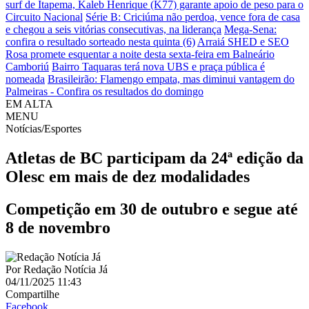
surf de Itapema, Kaleb Henrique (K77) garante apoio de peso para o
Circuito Nacional
Série B: Criciúma não perdoa, vence fora de casa
e chegou a seis vitórias consecutivas, na liderança
Mega-Sena:
confira o resultado sorteado nesta quinta (6)
Arraiá SHED e SEO
Rosa promete esquentar a noite desta sexta-feira em Balneário
Camboriú
Bairro Taquaras terá nova UBS e praça pública é
nomeada
Brasileirão: Flamengo empata, mas diminui vantagem do
Palmeiras - Confira os resultados do domingo
EM ALTA
MENU
Notícias/Esportes
Atletas de BC participam da 24ª edição da
Olesc em mais de dez modalidades
Competição em 30 de outubro e segue até
8 de novembro
Por
Redação Notícia Já
04/11/2025 11:43
Compartilhe
Facebook