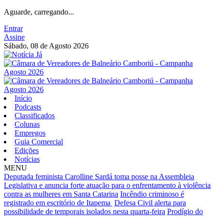
Aguarde, carregando...
Entrar
Assine
Sábado, 08 de Agosto 2026
Início
Podcasts
Classificados
Colunas
Empregos
Guia Comercial
Edições
Notícias
MENU
Deputada feminista Carolline Sardá toma posse na Assembleia
Legislativa e anuncia forte atuação para o enfrentamento à violência
contra as mulheres em Santa Catarina
Incêndio criminoso é
registrado em escritório de Itapema
Defesa Civil alerta para
possibilidade de temporais isolados nesta quarta-feira
Prodígio do