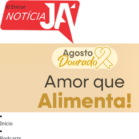
Entrar
Início
Podcasts