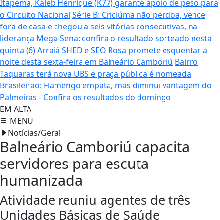
Itapema, Kaleb Henrique (K77) garante apoio de peso para
o Circuito Nacional
Série B: Criciúma não perdoa, vence
fora de casa e chegou a seis vitórias consecutivas, na
liderança
Mega-Sena: confira o resultado sorteado nesta
quinta (6)
Arraiá SHED e SEO Rosa promete esquentar a
noite desta sexta-feira em Balneário Camboriú
Bairro
Taquaras terá nova UBS e praça pública é nomeada
Brasileirão: Flamengo empata, mas diminui vantagem do
Palmeiras - Confira os resultados do domingo
EM ALTA
MENU
Notícias/Geral
Balneário Camboriú capacita
servidores para escuta
humanizada
Atividade reuniu agentes de três
Unidades Básicas de Saúde