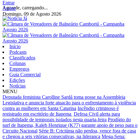
Entrar
Aguarde, carregando...
Assine
Domingo, 09 de Agosto 2026
Início
Podcasts
Classificados
Colunas
Empregos
Guia Comercial
Edições
Notícias
MENU
Deputada feminista Carolline Sardá toma posse na Assembleia
Legislativa e anuncia forte atuação para o enfrentamento à violência
contra as mulheres em Santa Catarina
Incêndio criminoso é
registrado em escritório de Itapema
Defesa Civil alerta para
possibilidade de temporais isolados nesta quarta-feira
Prodígio do
surf de Itapema, Kaleb Henrique (K77) garante apoio de peso para o
Circuito Nacional
Série B: Criciúma não perdoa, vence fora de casa
e chegou a seis vitórias consecutivas, na liderança
Mega-Sena: