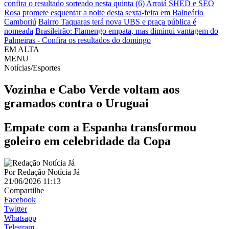
confira o resultado sorteado nesta quinta (6)
Arraiá SHED e SEO
Rosa promete esquentar a noite desta sexta-feira em Balneário
Camboriú
Bairro Taquaras terá nova UBS e praça pública é
nomeada
Brasileirão: Flamengo empata, mas diminui vantagem do
Palmeiras - Confira os resultados do domingo
EM ALTA
MENU
Notícias/Esportes
Vozinha e Cabo Verde voltam aos
gramados contra o Uruguai
Empate com a Espanha transformou
goleiro em celebridade da Copa
Por
Redação Notícia Já
21/06/2026 11:13
Compartilhe
Facebook
Twitter
Whatsapp
Telegram